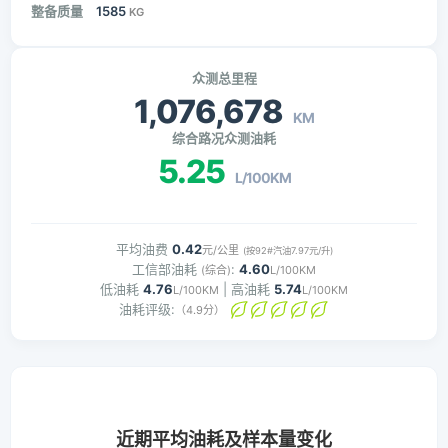
整备质量
1585
KG
众测总里程
1,076,678
KM
综合路况众测油耗
5.25
L/100KM
平均油费
0.42
元/公里
(按92#汽油7.97元/升)
工信部油耗
:
4.60
(综合)
L/100KM
低油耗
4.76
| 高油耗
5.74
L/100KM
L/100KM
油耗评级:
（4.9分）