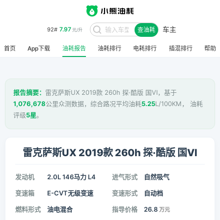
车主
7.97
92#
查油耗
元/升
首页
App下载
油耗报告
油耗排行
电耗排行
插混排行
帮助
报告摘要：
雷克萨斯UX 2019款 260h 探·酷版 国VI，基于
1,076,678
公里众测数据，综合路况平均油耗
5.25
L/100KM， 油耗
评级
5星
。
雷克萨斯UX 2019款 260h 探·酷版 国VI
发动机
2.0L 146马力 L4
进气形式
自然吸气
变速箱
E-CVT无级变速
变速形式
自动档
燃料形式
油电混合
指导价格
26.8
万元