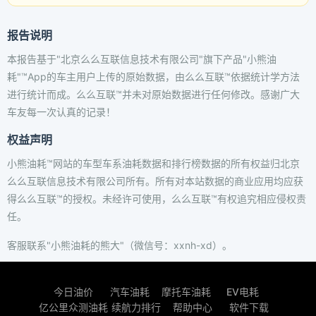
报告说明
本报告基于"北京么么互联信息技术有限公司"旗下产品"小熊油
耗"™App的车主用户上传的原始数据，由么么互联™依据统计学方法
进行统计而成。么么互联™并未对原始数据进行任何修改。感谢广大
车友每一次认真的记录！
权益声明
小熊油耗™网站的车型车系油耗数据和排行榜数据的所有权益归北京
么么互联信息技术有限公司所有。所有对本站数据的商业应用均应获
得么么互联™的授权。未经许可使用，么么互联™有权追究相应侵权责
任。
客服联系"小熊油耗的熊大"（微信号：xxnh-xd）。
今日油价
汽车油耗
摩托车油耗
EV电耗
亿公里众测油耗
续航力排行
帮助中心
软件下载