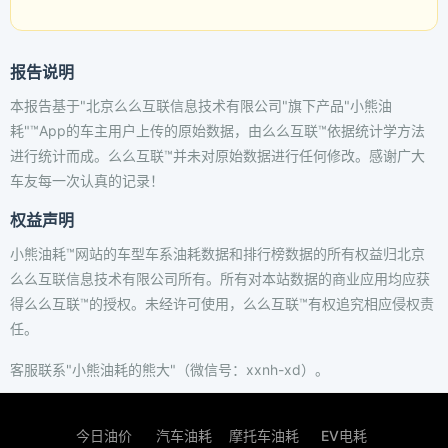
报告说明
本报告基于"北京么么互联信息技术有限公司"旗下产品"小熊油
耗"™App的车主用户上传的原始数据，由么么互联™依据统计学方法
进行统计而成。么么互联™并未对原始数据进行任何修改。感谢广大
车友每一次认真的记录！
权益声明
小熊油耗™网站的车型车系油耗数据和排行榜数据的所有权益归北京
么么互联信息技术有限公司所有。所有对本站数据的商业应用均应获
得么么互联™的授权。未经许可使用，么么互联™有权追究相应侵权责
任。
客服联系"小熊油耗的熊大"（微信号：xxnh-xd）。
今日油价
汽车油耗
摩托车油耗
EV电耗