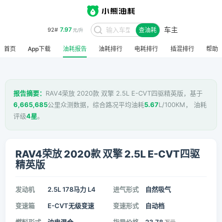
车主
7.97
92#
查油耗
元/升
首页
App下载
油耗报告
油耗排行
电耗排行
插混排行
帮助
报告摘要：
RAV4荣放 2020款 双擎 2.5L E-CVT四驱精英版，基于
6,665,685
公里众测数据，综合路况平均油耗
5.67
L/100KM， 油耗
评级
4星
。
RAV4荣放 2020款 双擎 2.5L E-CVT四驱
精英版
发动机
2.5L 178马力 L4
进气形式
自然吸气
变速箱
E-CVT无级变速
变速形式
自动档