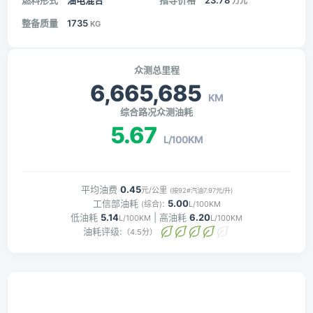
燃料形式
油电混合
指导价格
23.78
万元
整备质量
1735
KG
众测总里程
6,665,685
KM
综合路况众测油耗
5.67
L/100KM
平均油费
0.45
元/公里
(按92#汽油7.97元/升)
工信部油耗
:
5.00
(综合)
L/100KM
低油耗
5.14
| 高油耗
6.20
L/100KM
L/100KM
油耗评级:
（4.5分）