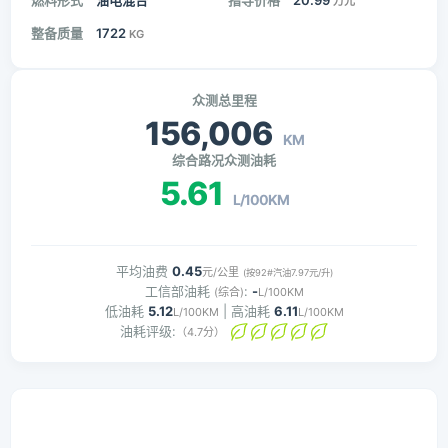
燃料形式
油电混合
指导价格
20.99
万元
整备质量
1722
KG
众测总里程
156,006
KM
综合路况众测油耗
5.61
L/100KM
平均油费
0.45
元/公里
(按92#汽油7.97元/升)
工信部油耗
:
-
(综合)
L/100KM
低油耗
5.12
| 高油耗
6.11
L/100KM
L/100KM
油耗评级:
（4.7分）