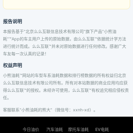
报告说明
本报告基于"北京么么互联信息技术有限公司"旗下产品"小熊油
耗"™App的车主用户上传的原始数据，由么么互联™依据统计学方法
进行统计而成。么么互联™并未对原始数据进行任何修改。感谢广大
车友每一次认真的记录！
权益声明
小熊油耗™网站的车型车系油耗数据和排行榜数据的所有权益归北京
么么互联信息技术有限公司所有。所有对本站数据的商业应用均应获
得么么互联™的授权。未经许可使用，么么互联™有权追究相应侵权责
任。
客服联系"小熊油耗的熊大"（微信号：xxnh-xd）。
今日油价
汽车油耗
摩托车油耗
EV电耗