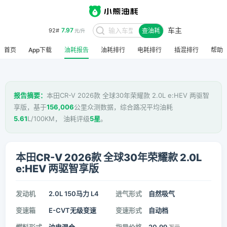
车主
7.97
92#
查油耗
元/升
首页
App下载
油耗报告
油耗排行
电耗排行
插混排行
帮助
报告摘要：
本田CR-V 2026款 全球30年荣耀款 2.0L e:HEV 两驱智
享版，基于
156,006
公里众测数据，综合路况平均油耗
5.61
L/100KM， 油耗评级
5星
。
本田CR-V 2026款 全球30年荣耀款 2.0L
e:HEV 两驱智享版
发动机
2.0L 150马力 L4
进气形式
自然吸气
变速箱
E-CVT无级变速
变速形式
自动档