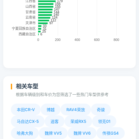
相关车型
根据车辆级别和车价为您筛选了一些热门车型供参考
本田CR-V
博越
RAV4荣放
奇骏
马自达CX-5
逍客
荣威RX5
领克01
哈弗大狗
魏牌 VV5
魏牌 VV6
传祺GS4