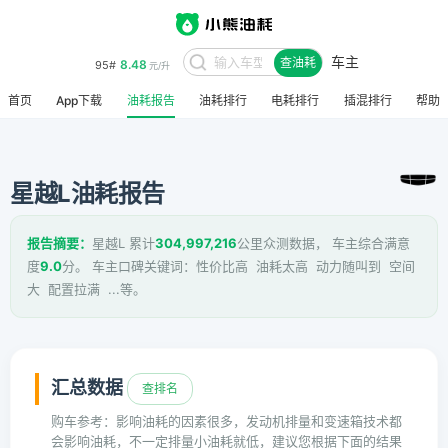
车主
8.48
95#
查油耗
元/升
首页
App下载
油耗报告
油耗排行
电耗排行
插混排行
帮助
星越L油耗报告
报告摘要：
星越L 累计
304,997,216
公里众测数据， 车主综合满意
度
9.0
分。 车主口碑关键词：性价比高 油耗太高 动力随叫到 空间
大 配置拉满 ...等。
汇总数据
查排名
购车参考：影响油耗的因素很多，发动机排量和变速箱技术都
会影响油耗，不一定排量小油耗就低，建议您根据下面的结果