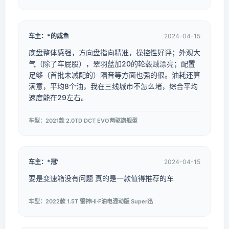
车主：*的咸鱼
2024-04-15
底盘整体感强，方向盘指向精准，操控性好评；外观大
气（除了车屁股），翠羽蓝加20的轮毂贼漂亮；配置
足够（首批未减配的）隔音等方面也强的很。油耗还算
满意，平均8个油，我在三线城市不怎么堵，综合平均
速度能在29左右。
车型：2021款 2.0TD DCT EVO两驱旗舰型
车主：*冠'
2024-04-15
要是变速箱没有问题 真的是一款值得推荐的车
车型：2022款 1.5T 雷神Hi·F油电混动版 Super迅