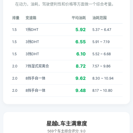
在动力，油耗，驾驶便利性和价格等方面做一个综合考量。
排量
变速箱
平均油耗
油耗范围
5.92
1.5
1挡DHT
5.37 ~ 6.47
6.55
1.5
3挡DHT
5.91 ~ 7.19
6.10
1.5
3挡DHT
5.52 ~ 6.68
8.72
2.0
7挡湿式双离合
7.57 ~ 9.86
9.62
2.0
8挡手自一体
8.30 ~ 10.94
9.48
2.0
8挡手自一体
8.17 ~ 10.80