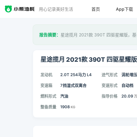
用心记录美好生活
首页
App下载
报告摘要：
星途揽月 2021款 390T 四驱星耀版，
星途揽月 2021款 390T 四驱星耀版
发动机
2.0T 254马力 L4
进气形式
涡轮增
变速箱
7挡湿式双离合
变速形式
自动档
燃料形式
汽油
指导价格
20.09
整备质量
1908
KG