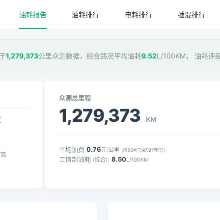
油耗报告
油耗排行
电耗排行
插混排行
基于
1,279,373
公里众测数据，综合路况平均油耗
9.52
L/100KM， 油耗评
众测总里程
1,279,373
KM
压
平均油费
0.76
元/公里
(按92#汽油7.97元/升)
万元
工信部油耗
:
8.50
(综合)
L/100KM