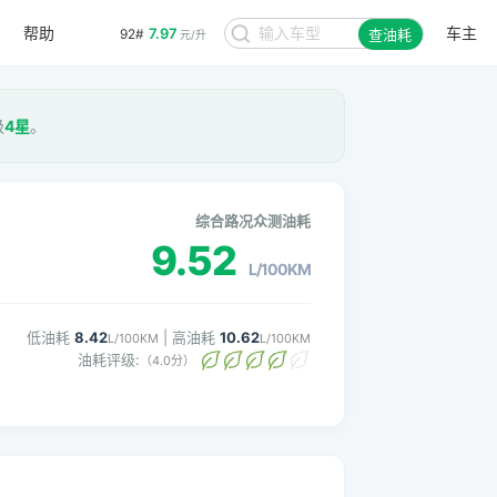
帮助
车主
7.97
92#
查油耗
元/升
级
4星
。
综合路况众测油耗
9.52
L/100KM
低油耗
8.42
| 高油耗
10.62
L/100KM
L/100KM
油耗评级:
（4.0分）