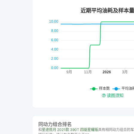
读图须知
同动力组合排名
和
星途揽月 2021款 390T 四驱星耀版
具有相同动力组合的车