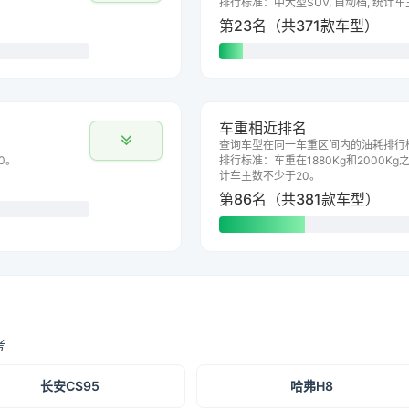
排行标准：中大型SUV, 自动档, 统计
第23名（共371款车型）
车重相近排名
查询车型在同一车重区间内的油耗排行
0。
排行标准：车重在1880Kg和2000Kg之
计车主数不少于20。
第86名（共381款车型）
考
长安CS95
哈弗H8