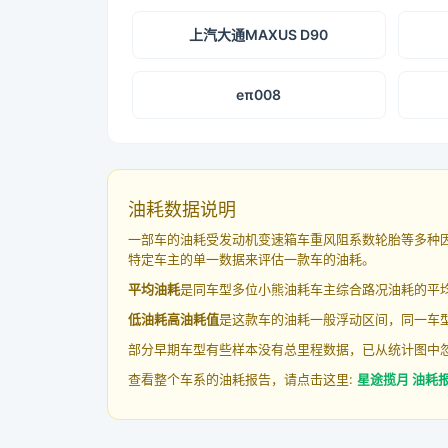
上汽大通MAXUS D90
eπ008
油耗数据说明
一部车的油耗受发动机变速箱车重风阻系数轮胎等多种
特定车主的单一数据来评估一款车的油耗。
平均油耗
是同车型多位小熊油耗车主综合路况油耗的平
低油耗高油耗值
是这款车的油耗一般浮动区间，同一车型
部分早期车型有些样本没有总里程数据，已从统计图中
查看整个车系的油耗报告，请点击这里:
星途揽月 油耗