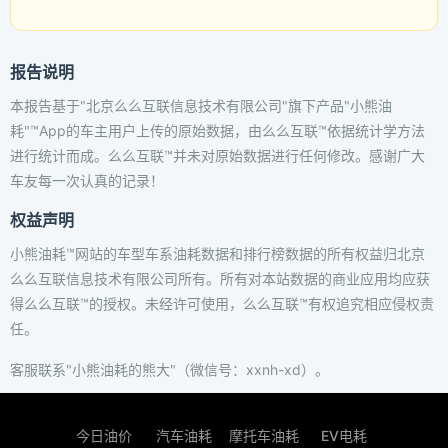
报告说明
本报告基于"北京么么互联信息技术有限公司"旗下产品"小熊油
耗"™App的车主用户上传的原始数据，由么么互联™依据统计学方法
进行统计而成。么么互联™并未对原始数据进行任何修改。感谢广大
车友每一次认真的记录！
权益声明
小熊油耗™网站的车型车系油耗数据和排行榜数据的所有权益归北京
么么互联信息技术有限公司所有。所有对本站数据的商业应用均应获
得么么互联™的授权。未经许可使用，么么互联™有权追究相应侵权责
任。
客服联系"小熊油耗的熊大"（微信号：xxnh-xd）。
今日油价
汽车油耗
摩托车油耗
EV电耗