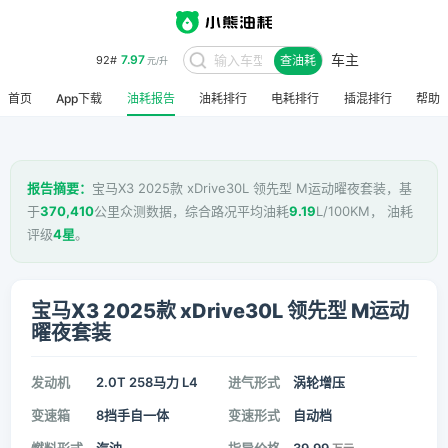
车主
7.97
92#
查油耗
元/升
首页
App下载
油耗报告
油耗排行
电耗排行
插混排行
帮助
报告摘要：
宝马X3 2025款 xDrive30L 领先型 M运动曜夜套装，基
于
370,410
公里众测数据，综合路况平均油耗
9.19
L/100KM， 油耗
评级
4星
。
宝马X3 2025款 xDrive30L 领先型 M运动
曜夜套装
发动机
2.0T 258马力 L4
进气形式
涡轮增压
变速箱
8挡手自一体
变速形式
自动档