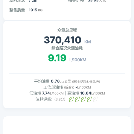
燃料形式
汽油
指导价格
39.99
万元
整备质量
1915
KG
众测总里程
370,410
KM
综合路况众测油耗
9.19
L/100KM
平均油费
0.78
元/公里
(按95#汽油8.48元/升)
工信部油耗
:
-
(综合)
L/100KM
低油耗
7.74
| 高油耗
10.64
L/100KM
L/100KM
油耗评级:
（3.8分）