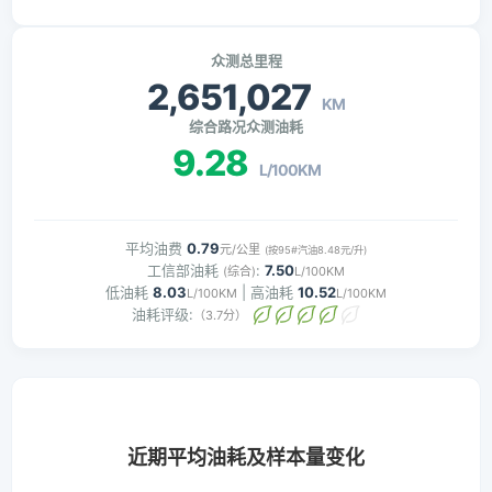
众测总里程
2,651,027
KM
综合路况众测油耗
9.28
L/100KM
平均油费
0.79
元/公里
(按95#汽油8.48元/升)
工信部油耗
:
7.50
(综合)
L/100KM
低油耗
8.03
| 高油耗
10.52
L/100KM
L/100KM
油耗评级:
（3.7分）