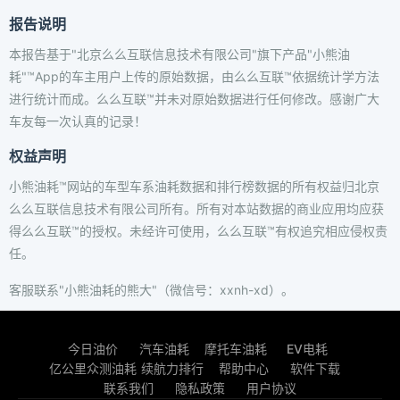
报告说明
本报告基于"北京么么互联信息技术有限公司"旗下产品"小熊油
耗"™App的车主用户上传的原始数据，由么么互联™依据统计学方法
进行统计而成。么么互联™并未对原始数据进行任何修改。感谢广大
车友每一次认真的记录！
权益声明
小熊油耗™网站的车型车系油耗数据和排行榜数据的所有权益归北京
么么互联信息技术有限公司所有。所有对本站数据的商业应用均应获
得么么互联™的授权。未经许可使用，么么互联™有权追究相应侵权责
任。
客服联系"小熊油耗的熊大"（微信号：xxnh-xd）。
今日油价
汽车油耗
摩托车油耗
EV电耗
亿公里众测油耗
续航力排行
帮助中心
软件下载
联系我们
隐私政策
用户协议