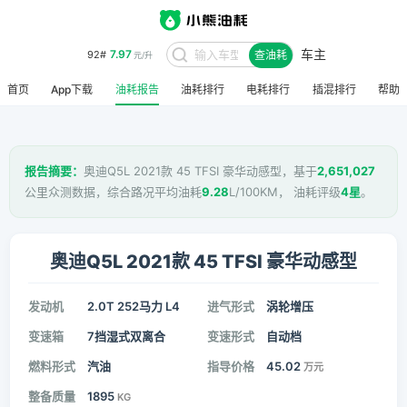
车主
7.97
92#
查油耗
元/升
首页
App下载
油耗报告
油耗排行
电耗排行
插混排行
帮助
报告摘要：
奥迪Q5L 2021款 45 TFSI 豪华动感型，基于
2,651,027
公里众测数据，综合路况平均油耗
9.28
L/100KM， 油耗评级
4星
。
奥迪Q5L 2021款 45 TFSI 豪华动感型
发动机
2.0T 252马力 L4
进气形式
涡轮增压
变速箱
7挡湿式双离合
变速形式
自动档
燃料形式
汽油
指导价格
45.02
万元
整备质量
1895
KG