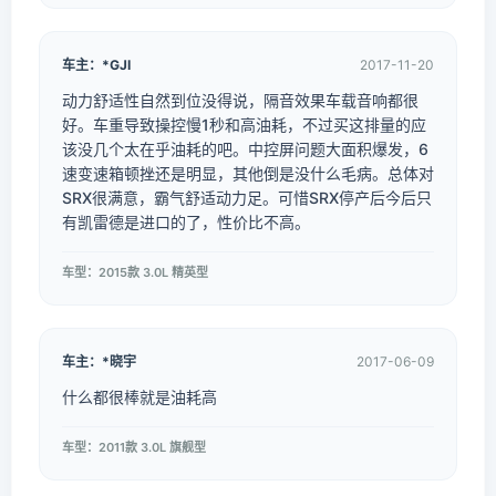
车主：*GJI
2017-11-20
动力舒适性自然到位没得说，隔音效果车载音响都很
好。车重导致操控慢1秒和高油耗，不过买这排量的应
该没几个太在乎油耗的吧。中控屏问题大面积爆发，6
速变速箱顿挫还是明显，其他倒是没什么毛病。总体对
SRX很满意，霸气舒适动力足。可惜SRX停产后今后只
有凯雷德是进口的了，性价比不高。
车型：2015款 3.0L 精英型
车主：*晓宇
2017-06-09
什么都很棒就是油耗高
车型：2011款 3.0L 旗舰型