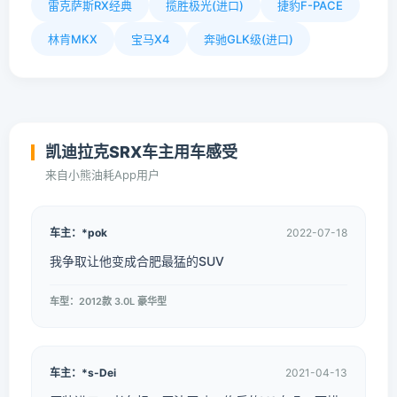
雷克萨斯RX经典
揽胜极光(进口)
捷豹F-PACE
林肯MKX
宝马X4
奔驰GLK级(进口)
凯迪拉克SRX车主用车感受
来自小熊油耗App用户
车主：*pok
2022-07-18
我争取让他变成合肥最猛的SUV
车型：2012款 3.0L 豪华型
车主：*s-Dei
2021-04-13