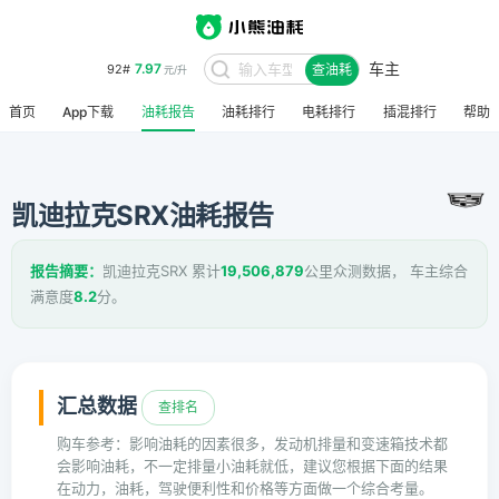
7.97
92#
元/升
车主
查油耗
8.48
95#
元/升
首页
App下载
油耗报告
油耗排行
电耗排行
插混排行
帮助
凯迪拉克SRX油耗报告
报告摘要：
凯迪拉克SRX 累计
19,506,879
公里众测数据， 车主综合
满意度
8.2
分。
汇总数据
查排名
购车参考：影响油耗的因素很多，发动机排量和变速箱技术都
会影响油耗，不一定排量小油耗就低，建议您根据下面的结果
在动力，油耗，驾驶便利性和价格等方面做一个综合考量。