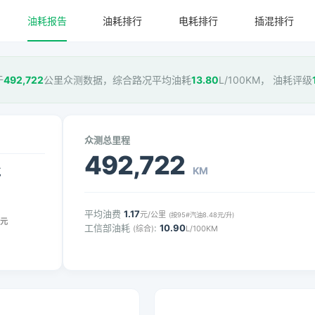
油耗报告
油耗排行
电耗排行
插混排行
于
492,722
公里众测数据，综合路况平均油耗
13.80
L/100KM， 油耗评级
众测总里程
492,722
KM
气
平均油费
1.17
元/公里
(按95#汽油8.48元/升)
元
工信部油耗
:
10.90
(综合)
L/100KM