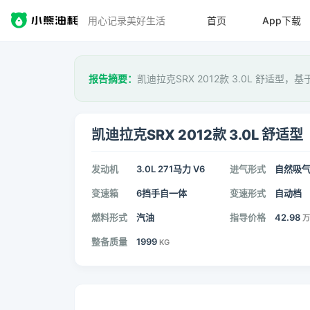
用心记录美好生活
首页
App下载
报告摘要：
凯迪拉克SRX 2012款 3.0L 舒适型，基
凯迪拉克SRX 2012款 3.0L 舒适型
发动机
3.0L 271马力 V6
进气形式
自然吸
变速箱
6挡手自一体
变速形式
自动档
燃料形式
汽油
指导价格
42.98
万
整备质量
1999
KG