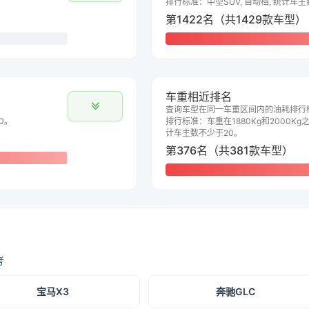
排行标准：中型SUV, 自动档, 统计车
第1422名（共1429款车型）
车重相近排名
查询车型在同一车重区间内的油耗排行
0。
排行标准：车重在1880Kg和2000Kg之
计车主数不少于20。
第376名（共381款车型）
考
宝马X3
奔驰GLC