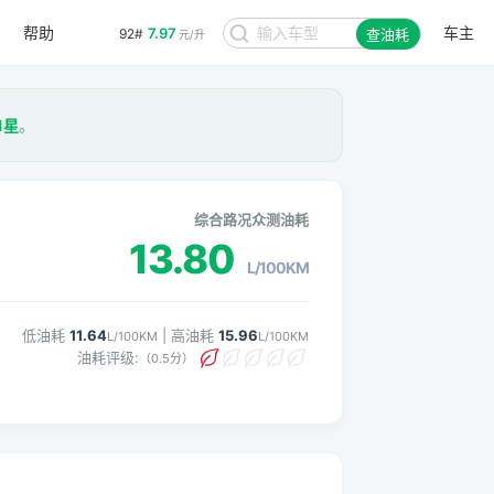
帮助
车主
7.97
92#
查油耗
元/升
1星
。
综合路况众测油耗
13.80
L/100KM
低油耗
11.64
| 高油耗
15.96
L/100KM
L/100KM
油耗评级:
（0.5分）