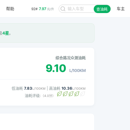
帮助
车主
7.97
92#
查油耗
元/升
级
4星
。
综合路况众测油耗
9.10
L/100KM
低油耗
7.83
| 高油耗
10.36
L/100KM
L/100KM
油耗评级:
（4.0分）