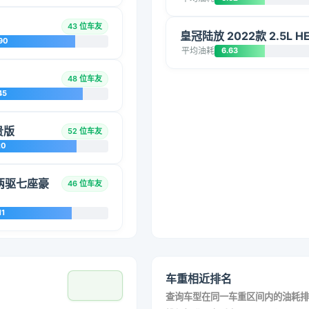
43 位车友
皇冠陆放 2022款 2.5L
90
平均油耗
6.63
48 位车友
45
贵版
52 位车友
20
混动两驱七座豪
46 位车友
11
车重相近排名
查询车型在同一车重区间内的油耗排