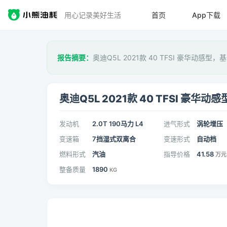
用心记录美好生活
首页
App下载
报告摘要：
奥迪Q5L 2021款 40 TFSI 豪华动感型，
奥迪Q5L 2021款 40 TFSI 豪华动感
发动机
2.0T 190马力 L4
进气形式
涡轮增压
变速箱
7挡湿式双离合
变速形式
自动档
燃料形式
汽油
指导价格
41.58
万元
整备质量
1890
KG