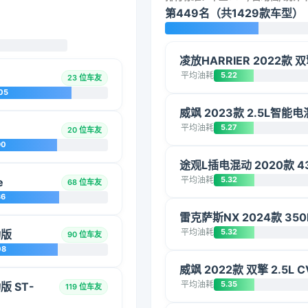
第449名（共1429款车型）
凌放HARRIER 2022款 
平均油耗
5.22
23 位车友
05
威飒 2023款 2.5L智
平均油耗
5.27
20 位车友
90
途观L插电混动 2020款 
平均油耗
5.32
e
68 位车友
36
雷克萨斯NX 2024款 35
平均油耗
5.32
动版
90 位车友
08
威飒 2022款 双擎 2.5L
平均油耗
5.35
版 ST-
119 位车友