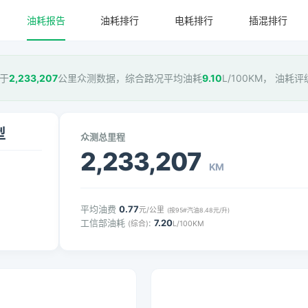
油耗报告
油耗排行
电耗排行
插混排行
基于
2,233,207
公里众测数据，综合路况平均油耗
9.10
L/100KM， 油耗评
型
众测总里程
2,233,207
KM
平均油费
0.77
元/公里
(按95#汽油8.48元/升)
工信部油耗
:
7.20
(综合)
L/100KM