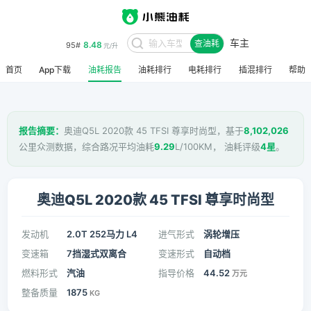
车主
8.48
95#
查油耗
元/升
首页
App下载
油耗报告
油耗排行
电耗排行
插混排行
帮助
报告摘要：
奥迪Q5L 2020款 45 TFSI 尊享时尚型，基于
8,102,026
公里众测数据，综合路况平均油耗
9.29
L/100KM， 油耗评级
4星
。
奥迪Q5L 2020款 45 TFSI 尊享时尚型
发动机
2.0T 252马力 L4
进气形式
涡轮增压
变速箱
7挡湿式双离合
变速形式
自动档
燃料形式
汽油
指导价格
44.52
万元
整备质量
1875
KG