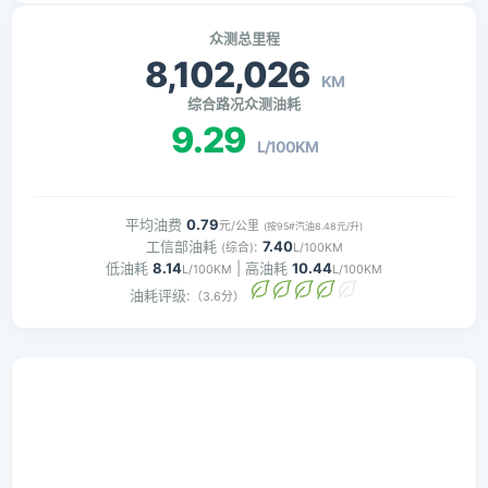
众测总里程
8,102,026
KM
综合路况众测油耗
9.29
L/100KM
平均油费
0.79
元/公里
(按95#汽油8.48元/升)
工信部油耗
:
7.40
(综合)
L/100KM
低油耗
8.14
| 高油耗
10.44
L/100KM
L/100KM
油耗评级:
（3.6分）