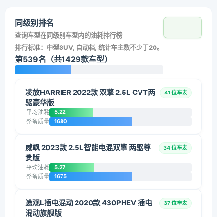
同级别排名
查询车型在同级别车型内的油耗排行榜
排行标准：中型SUV, 自动档, 统计车主数不少于20。
第539名（共1429款车型）
凌放HARRIER 2022款 双擎 2.5L CVT两
41 位车友
驱豪华版
平均油耗
5.22
整备质量
1680
威飒 2023款 2.5L智能电混双擎 两驱尊
34 位车友
贵版
平均油耗
5.27
整备质量
1675
途观L插电混动 2020款 430PHEV 插电
37 位车友
混动旗舰版