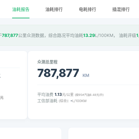
油耗报告
油耗排行
电耗排行
插混排行
于
787,877
公里众测数据，综合路况平均油耗
13.29
L/100KM， 油耗评级
众测总里程
787,877
KM
气
平均油费
1.13
元/公里
(按95#汽油8.48元/升)
元
工信部油耗
:
-
(综合)
L/100KM