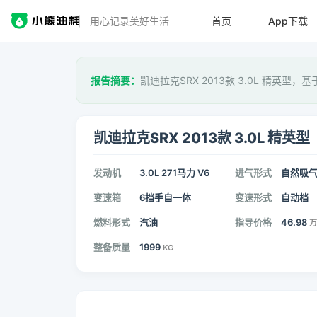
用心记录美好生活
首页
App下载
报告摘要：
凯迪拉克SRX 2013款 3.0L 精英型，基
凯迪拉克SRX 2013款 3.0L 精英型
发动机
3.0L 271马力 V6
进气形式
自然吸
变速箱
6挡手自一体
变速形式
自动档
燃料形式
汽油
指导价格
46.98
万
整备质量
1999
KG