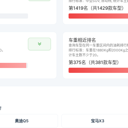
排行标准：中型SUV, 自动档, 统计车
第1419名（共1429款车型）
车重相近排名
查询车型在同一车重区间内的油耗排行
0。
排行标准：车重在1880Kg和2000Kg之
计车主数不少于20。
第375名（共381款车型）
考
奥迪Q5
宝马X3