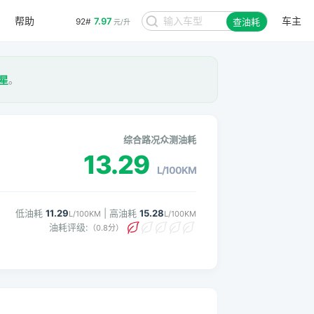
帮助
车主
7.97
92#
查油耗
元/升
1星
。
综合路况众测油耗
13.29
L/100KM
低油耗
11.29
| 高油耗
15.28
L/100KM
L/100KM
油耗评级:
（0.8分）