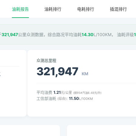
油耗报告
油耗排行
电耗排行
插混排行
于
321,947
公里众测数据，综合路况平均油耗
14.30
L/100KM， 油耗评级
众测总里程
321,947
KM
气
平均油费
1.21
元/公里
(按95#汽油8.48元/升)
工信部油耗
:
11.50
(综合)
L/100KM