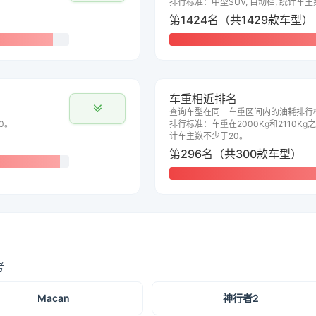
排行标准：中型SUV, 自动档, 统计车
第1424名（共1429款车型）
车重相近排名
查询车型在同一车重区间内的油耗排行
0。
排行标准：车重在2000Kg和2110Kg之
计车主数不少于20。
第296名（共300款车型）
考
Macan
神行者2