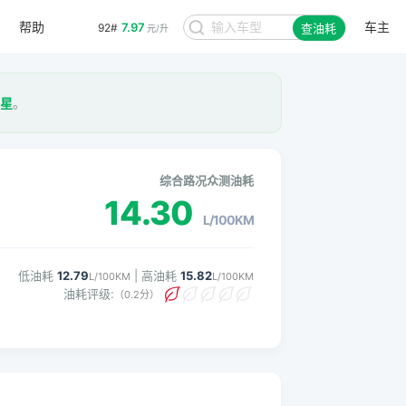
帮助
车主
7.97
92#
查油耗
元/升
1星
。
综合路况众测油耗
14.30
L/100KM
低油耗
12.79
| 高油耗
15.82
L/100KM
L/100KM
油耗评级:
（0.2分）