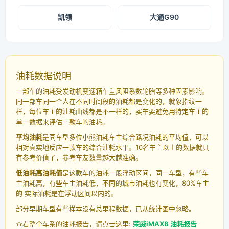
凯领
大通G90
油耗数据说明
一部车的油耗受发动机变速箱车重风阻系数轮胎等多种因素影响。
同一部车同一个人在不同时间段的油耗都是变化的，就象指纹一
样，每位车主的油耗曲线都是不一样的，买车要避免用特定车主的
单一数据来评估一款车的油耗。
平均油耗
是同车型多位小熊油耗车主综合路况油耗的平均值，可以
相对真实地反应一款车的综合油耗水平。10名车主以上的数据就具
有参考价值了，参考车友数量越大越准确。
低油耗高油耗值
是这款车的油耗一般浮动区间，同一车型，有些车
主油耗高，有些车主油耗低，不同的城市油耗也有变化，80%车主
的 实际油耗是在浮动区间以内的。
部分早期车型有些样本没有总里程数据，已从统计图中忽略。
查看整个车系的油耗报告，请点击这里:
荣威iMAX8 油耗报告