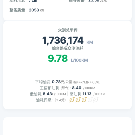
燃料形式
汽油
指导价格
25.38
万元
整备质量
2058
KG
众测总里程
1,736,174
KM
综合路况众测油耗
9.78
L/100KM
平均油费
0.78
元/公里
(按92#汽油7.97元/升)
工信部油耗
:
8.40
(综合)
L/100KM
低油耗
8.43
| 高油耗
11.13
L/100KM
L/100KM
油耗评级:
（3.4分）