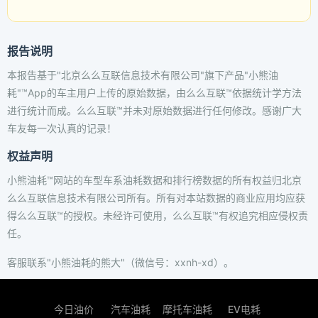
报告说明
本报告基于"北京么么互联信息技术有限公司"旗下产品"小熊油
耗"™App的车主用户上传的原始数据，由么么互联™依据统计学方法
进行统计而成。么么互联™并未对原始数据进行任何修改。感谢广大
车友每一次认真的记录！
权益声明
小熊油耗™网站的车型车系油耗数据和排行榜数据的所有权益归北京
么么互联信息技术有限公司所有。所有对本站数据的商业应用均应获
得么么互联™的授权。未经许可使用，么么互联™有权追究相应侵权责
任。
客服联系"小熊油耗的熊大"（微信号：xxnh-xd）。
今日油价
汽车油耗
摩托车油耗
EV电耗