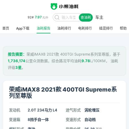
7.97
92#
元/升
车主
查油耗
8.48
95#
元/升
首页
App下载
油耗报告
油耗排行
电耗排行
插混排行
帮助
报告摘要：
荣威iMAX8 2021款 400TGI Supreme系列至尊版，基于
1,736,174
公里众测数据，综合路况平均油耗
9.78
L/100KM， 油耗
评级
3星
。
荣威iMAX8 2021款 400TGI Supreme系
列至尊版
发动机
2.0T 234马力 L4
进气形式
涡轮增压
变速箱
8挡手自一体
变速形式
自动档