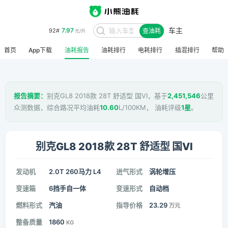
车主
7.97
92#
查油耗
元/升
首页
App下载
油耗报告
油耗排行
电耗排行
插混排行
帮助
报告摘要：
别克GL8 2018款 28T 舒适型 国VI，基于
2,451,546
公里
众测数据，综合路况平均油耗
10.60
L/100KM， 油耗评级
1星
。
别克GL8 2018款 28T 舒适型 国VI
发动机
2.0T 260马力 L4
进气形式
涡轮增压
变速箱
6挡手自一体
变速形式
自动档
燃料形式
汽油
指导价格
23.29
万元
整备质量
1860
KG