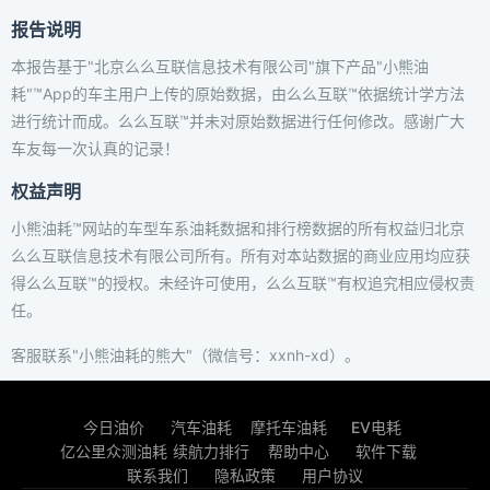
报告说明
本报告基于"北京么么互联信息技术有限公司"旗下产品"小熊油
耗"™App的车主用户上传的原始数据，由么么互联™依据统计学方法
进行统计而成。么么互联™并未对原始数据进行任何修改。感谢广大
车友每一次认真的记录！
权益声明
小熊油耗™网站的车型车系油耗数据和排行榜数据的所有权益归北京
么么互联信息技术有限公司所有。所有对本站数据的商业应用均应获
得么么互联™的授权。未经许可使用，么么互联™有权追究相应侵权责
任。
客服联系"小熊油耗的熊大"（微信号：xxnh-xd）。
今日油价
汽车油耗
摩托车油耗
EV电耗
亿公里众测油耗
续航力排行
帮助中心
软件下载
联系我们
隐私政策
用户协议