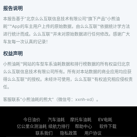
报告说明
本报告基于"北京么么互联信息技术有限公司"旗下产品"小熊油
耗"™App的车主用户上传的原始数据，由么么互联™依据统计学方法
进行统计而成。么么互联™并未对原始数据进行任何修改。感谢广大
车友每一次认真的记录！
权益声明
小熊油耗™网站的车型车系油耗数据和排行榜数据的所有权益归北京
么么互联信息技术有限公司所有。所有对本站数据的商业应用均应获
得么么互联™的授权。未经许可使用，么么互联™有权追究相应侵权责
任。
客服联系"小熊油耗的熊大"（微信号：xxnh-xd）。
今日油价
汽车油耗
摩托车油耗
EV电耗
亿公里众测油耗
续航力排行
帮助中心
软件下载
联系我们
隐私政策
用户协议