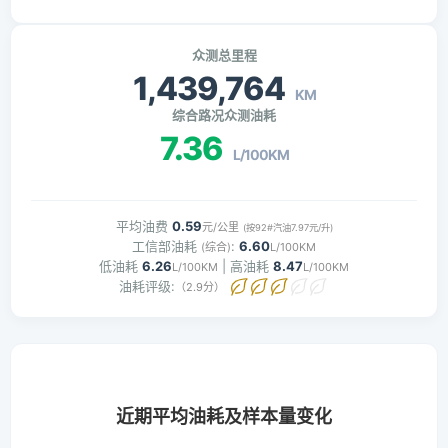
众测总里程
1,439,764
KM
综合路况众测油耗
7.36
L/100KM
平均油费
0.59
元/公里
(按92#汽油7.97元/升)
工信部油耗
:
6.60
(综合)
L/100KM
低油耗
6.26
| 高油耗
8.47
L/100KM
L/100KM
油耗评级:
（2.9分）