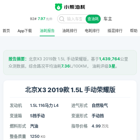
车主
7.97
92#
查油耗
元/升
首页
App下载
油耗报告
油耗排行
电耗排行
插混排行
帮助
报告摘要：
北京X3 2019款 1.5L 手动荣耀版，基于
1,439,764
公里
众测数据，综合路况平均油耗
7.36
L/100KM， 油耗评级
3星
。
北京X3 2019款 1.5L 手动荣耀版
发动机
1.5L 116马力 L4
进气形式
自然吸气
变速箱
5挡手动
变速形式
手动挡
燃料形式
汽油
指导价格
4.99
万元
整备质量
1250
KG