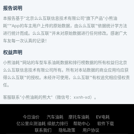
报告说明
本报告基于"北京么么互联信息技术有限公司"旗下产品"小熊油
耗"™App的车主用户上传的原始数据，由么么互联™依据统计学方法
进行统计而成。么么互联™并未对原始数据进行任何修改。感谢广大
车友每一次认真的记录！
权益声明
小熊油耗™网站的车型车系油耗数据和排行榜数据的所有权益归北京
么么互联信息技术有限公司所有。所有对本站数据的商业应用均应获
得么么互联™的授权。未经许可使用，么么互联™有权追究相应侵权责
任。
客服联系"小熊油耗的熊大"（微信号：xxnh-xd）。
今日油价
汽车油耗
摩托车油耗
EV电耗
亿公里众测油耗
续航力排行
帮助中心
软件下载
联系我们
隐私政策
用户协议