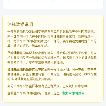
油耗数据说明
一部车的油耗受发动机变速箱车重风阻系数轮胎等多种因素影响。
同一部车同一个人在不同时间段的油耗都是变化的，就象指纹一
样，每位车主的油耗曲线都是不一样的，买车要避免用特定车主的
单一数据来评估一款车的油耗。
平均油耗
是同车型多位小熊油耗车主综合路况油耗的平均值，可以
相对真实地反应一款车的综合油耗水平。10名车主以上的数据就具
有参考价值了，参考车友数量越大越准确。
低油耗高油耗值
是这款车的油耗一般浮动区间，同一车型，有些车
主油耗高，有些车主油耗低，不同的城市油耗也有变化，80%车主
的 实际油耗是在浮动区间以内的。
部分早期车型有些样本没有总里程数据，已从统计图中忽略。
查看整个车系的油耗报告，请点击这里:
瑞虎3x 油耗报告