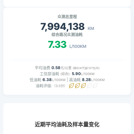
众测总里程
7,994,138
KM
综合路况众测油耗
7.33
L/100KM
平均油费
0.58
元/公里
(按92#汽油7.97元/升)
工信部油耗
:
5.90
(综合)
L/100KM
低油耗
6.38
| 高油耗
8.28
L/100KM
L/100KM
油耗评级:
（3.0分）