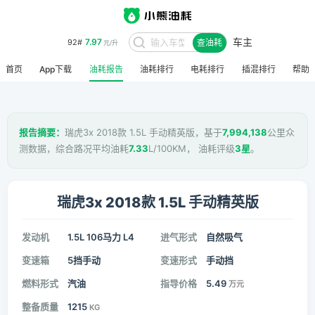
车主
7.97
92#
查油耗
元/升
首页
App下载
油耗报告
油耗排行
电耗排行
插混排行
帮助
报告摘要：
瑞虎3x 2018款 1.5L 手动精英版，基于
7,994,138
公里众
测数据，综合路况平均油耗
7.33
L/100KM， 油耗评级
3星
。
瑞虎3x 2018款 1.5L 手动精英版
发动机
1.5L 106马力 L4
进气形式
自然吸气
变速箱
5挡手动
变速形式
手动挡
燃料形式
汽油
指导价格
5.49
万元
整备质量
1215
KG