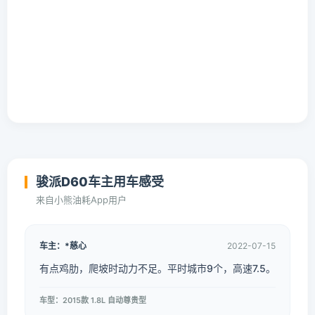
骏派D60车主用车感受
来自小熊油耗App用户
车主：*慈心
2022-07-15
有点鸡肋，爬坡时动力不足。平时城市9个，高速7.5。
车型：2015款 1.8L 自动尊贵型