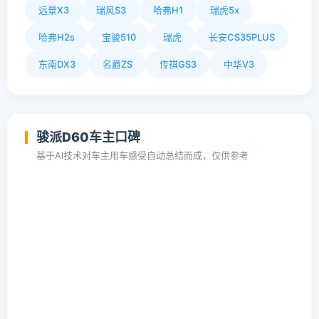
远景X3
瑞风S3
哈弗H1
瑞虎5x
哈弗H2s
宝骏510
瑞虎
长安CS35PLUS
东南DX3
名爵ZS
传祺GS3
中华V3
骏派D60车主口碑
基于AI技术对车主用车感受自动总结而成，仅供参考