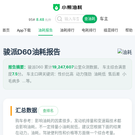
车主
8.48
95#
查油耗
元/升
首页
App下载
油耗报告
油耗排行
电耗排行
插混排行
帮助
骏派D60油耗报告
报告摘要：
骏派D60 累计
19,247,607
公里众测数据， 车主综合满意
度
7.5
分。 车主口碑关键词：性价比高 动力强劲 油耗低 售后差 小
毛病多 ...等。
汇总数据
查排名
购车参考：影响油耗的因素很多，发动机排量和变速箱技术都
会影响油耗，不一定排量小油耗就低，建议您根据下面的结果
在动力，油耗，驾驶便利性和价格等方面做一个综合考量。