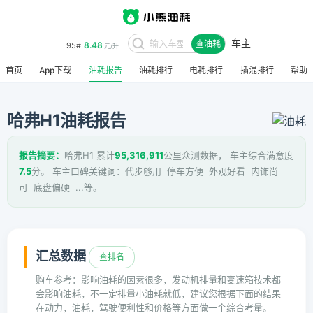
车主
8.48
95#
查油耗
元/升
首页
App下载
油耗报告
油耗排行
电耗排行
插混排行
帮助
哈弗H1油耗报告
报告摘要：
哈弗H1 累计
95,316,911
公里众测数据， 车主综合满意度
7.5
分。 车主口碑关键词：代步够用 停车方便 外观好看 内饰尚
可 底盘偏硬 ...等。
汇总数据
查排名
购车参考：影响油耗的因素很多，发动机排量和变速箱技术都
会影响油耗，不一定排量小油耗就低，建议您根据下面的结果
在动力，油耗，驾驶便利性和价格等方面做一个综合考量。