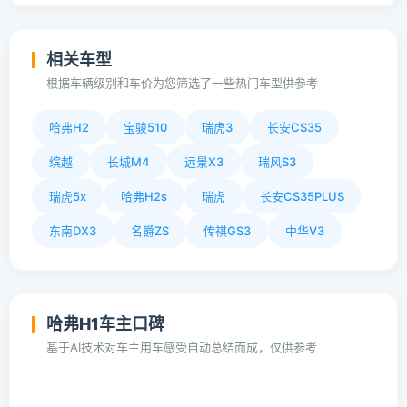
相关车型
根据车辆级别和车价为您筛选了一些热门车型供参考
哈弗H2
宝骏510
瑞虎3
长安CS35
缤越
长城M4
远景X3
瑞风S3
瑞虎5x
哈弗H2s
瑞虎
长安CS35PLUS
东南DX3
名爵ZS
传祺GS3
中华V3
哈弗H1车主口碑
基于AI技术对车主用车感受自动总结而成，仅供参考