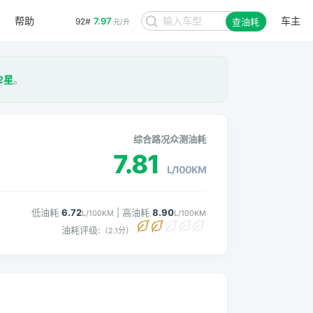
帮助
车主
7.97
92#
查油耗
元/升
2星
。
综合路况众测油耗
7.81
L/100KM
低油耗
6.72
| 高油耗
8.90
L/100KM
L/100KM
油耗评级:
（2.1分）