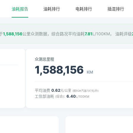
油耗报告
油耗排行
电耗排行
插混排行
于
1,588,156
公里众测数据，综合路况平均油耗
7.81
L/100KM， 油耗评级
众测总里程
1,588,156
KM
平均油费
0.62
元/公里
(按92#汽油7.97元/升)
工信部油耗
:
6.40
(综合)
L/100KM