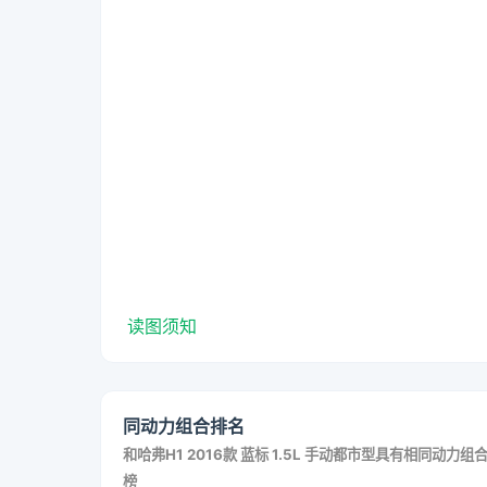
读图须知
同动力组合排名
和
哈弗H1 2016款 蓝标 1.5L 手动都市型
具有相同动力组
榜