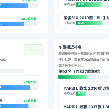
127 位车友
平均油耗
6.95
5
宝骏510 2019款 1.5L 
1280 位车友
平均油耗
6.96
55
车重相近排名
查询车型在同一车重区间内的油耗排
20。
排行标准：车重在0Kg和0Kg之间(国
车主数不少于20。
第93名（共337款车型）
48 位车友
9
YARiS L 致炫 2016款 
平均油耗
5.73
I
52 位车友
8
YARiS L 致享 2017款 1