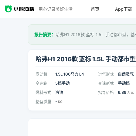
用心记录美好生活
首页
App下载
报告摘要：
哈弗H1 2016款 蓝标 1.5L 手动都市型，基
哈弗H1 2016款 蓝标 1.5L 手动都市型
发动机
1.5L 106马力 L4
进气形式
自然吸气
变速箱
5挡手动
变速形式
手动挡
燃料形式
汽油
指导价格
6.89
万元
整备质量
-
KG