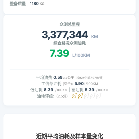
整备质量
1180
KG
众测总里程
3,377,344
KM
综合路况众测油耗
7.39
L/100KM
平均油费
0.59
元/公里
(按92#汽油7.97元/升)
工信部油耗
:
5.90
(综合)
L/100KM
低油耗
6.39
| 高油耗
8.39
L/100KM
L/100KM
油耗评级:
（2.5分）