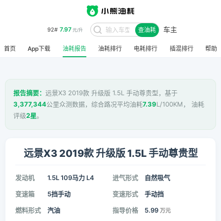
车主
7.97
92#
查油耗
元/升
首页
App下载
油耗报告
油耗排行
电耗排行
插混排行
帮助
报告摘要：
远景X3 2019款 升级版 1.5L 手动尊贵型，基于
3,377,344
公里众测数据，综合路况平均油耗
7.39
L/100KM， 油耗
评级
2星
。
远景X3 2019款 升级版 1.5L 手动尊贵型
发动机
1.5L 109马力 L4
进气形式
自然吸气
变速箱
5挡手动
变速形式
手动挡
燃料形式
汽油
指导价格
5.99
万元