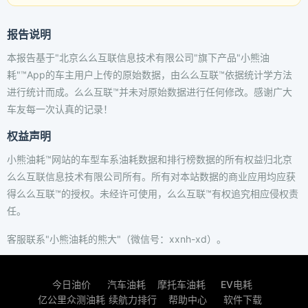
报告说明
本报告基于"北京么么互联信息技术有限公司"旗下产品"小熊油
耗"™App的车主用户上传的原始数据，由么么互联™依据统计学方法
进行统计而成。么么互联™并未对原始数据进行任何修改。感谢广大
车友每一次认真的记录！
权益声明
小熊油耗™网站的车型车系油耗数据和排行榜数据的所有权益归北京
么么互联信息技术有限公司所有。所有对本站数据的商业应用均应获
得么么互联™的授权。未经许可使用，么么互联™有权追究相应侵权责
任。
客服联系"小熊油耗的熊大"（微信号：xxnh-xd）。
今日油价
汽车油耗
摩托车油耗
EV电耗
亿公里众测油耗
续航力排行
帮助中心
软件下载