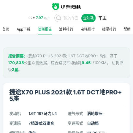
车主
7.97
92#
查油耗
元/升
首页
App下载
油耗报告
油耗排行
电耗排行
插混排行
帮助
报告摘要：
捷途X70 PLUS 2021款 1.6T DCT地PRO+ 5座，基于
170,835
公里众测数据，综合路况平均油耗
9.45
L/100KM， 油耗评
级
2星
。
捷途X70 PLUS 2021款 1.6T DCT地PRO+
5座
发动机
1.6T 197马力 L4
进气形式
涡轮增压
变速箱
7挡湿式双离合
变速形式
自动档