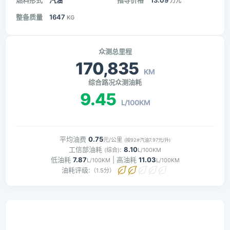
燃料形式
汽油
指导价格
13.09
万元
整备质量
1647
KG
众测总里程
170,835
KM
综合路况众测油耗
9.45
L/100KM
平均油费
0.75
元/公里
(按92#汽油7.97元/升)
工信部油耗
:
8.10
(综合)
L/100KM
低油耗
7.87
| 高油耗
11.03
L/100KM
L/100KM
油耗评级:
（1.5分）