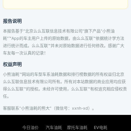
报告说明
本报告基于"北京么么互联信息技术有限公司"旗下产品"小熊油
耗"™App的车主用户上传的原始数据，由么么互联™依据统计学方法
进行统计而成。么么互联™并未对原始数据进行任何修改。感谢广大
车友每一次认真的记录！
权益声明
小熊油耗™网站的车型车系油耗数据和排行榜数据的所有权益归北京
么么互联信息技术有限公司所有。所有对本站数据的商业应用均应获
得么么互联™的授权。未经许可使用，么么互联™有权追究相应侵权责
任。
客服联系"小熊油耗的熊大"（微信号：xxnh-xd）。
今日油价
汽车油耗
摩托车油耗
EV电耗