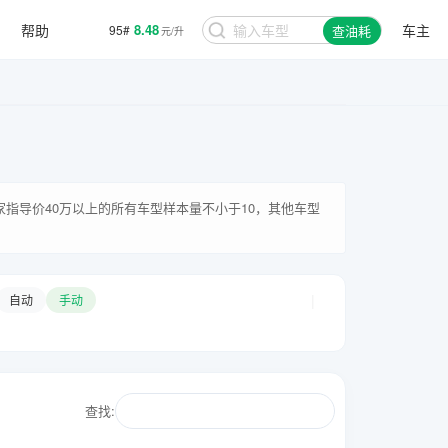
帮助
8.48
车主
95#
查油耗
元/升
厂家指导价40万以上的所有车型样本量不小于10，其他车型
|
自动
手动
查找: