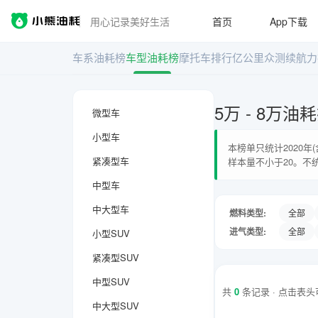
用心记录美好生活
首页
App下载
车系油耗榜
车型油耗榜
摩托车排行
亿公里众测
续航力
5万 - 8万油
微型车
小型车
本榜单只统计2020
紧凑型车
样本量不小于20。不
中型车
中大型车
燃料类型:
全部
进气类型:
全部
小型SUV
紧凑型SUV
中型SUV
共
0
条记录 · 点击表
中大型SUV