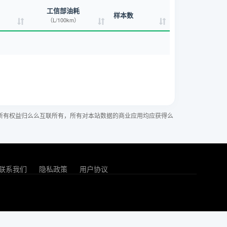
工信部油耗
样本数
（L/100km）
所有权益归么么互联所有，所有对本站数据的商业应用均应获得么
联系我们
隐私政策
用户协议