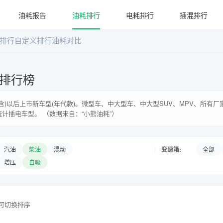
油耗报告
油耗排行
电耗排行
插混排行
排行
自定义排行
油耗对比
耗排行榜
年(含)以后上市新车型(年代款)。微型车、中大型车、中大型SUV、MPV、所有
统计插电车型。 （数据来自：“小熊油耗”）
|
变速箱:
汽油
柴油
混动
全部
增压
自吸
头可切换排序