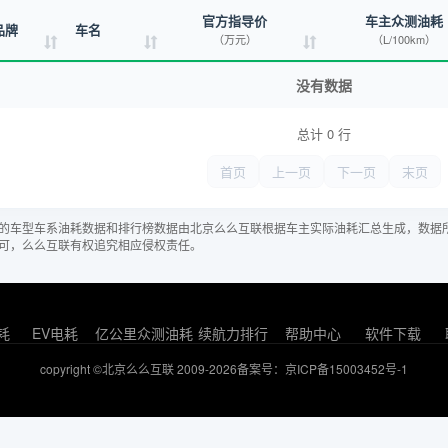
官方指导价
车主众测油耗
品牌
车名
（万元）
（L/100km）
没有数据
总计 0 行
首页
上一页
下一页
末页
的车型车系油耗数据和排行榜数据由北京么么互联根据车主实际油耗汇总生成，数据
可，么么互联有权追究相应侵权责任。
耗
EV电耗
亿公里众测油耗
续航力排行
帮助中心
软件下载
copyright ©北京么么互联 2009-2026
备案号：京ICP备15003452号-1