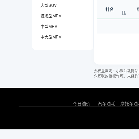
大型SUV
排名
紧凑型MPV
中型MPV
中大型MPV
@权益声明：小熊油耗网站
么互联的授权许可。未经许
今日油价
汽车油耗
摩托车油