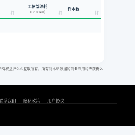
工信部油耗
样本数
（L/100km）
所有权益归么么互联所有，所有对本站数据的商业应用均应获得么
联系我们
隐私政策
用户协议