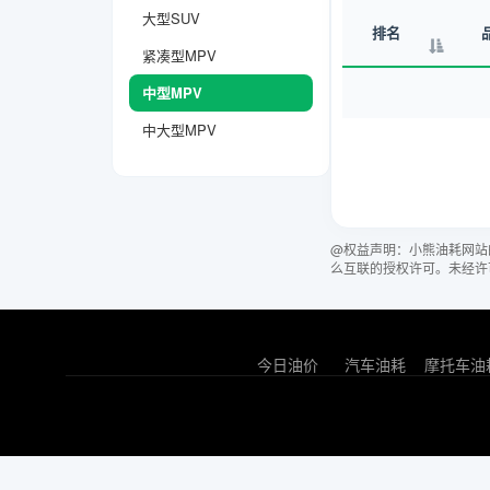
大型SUV
排名
紧凑型MPV
中型MPV
中大型MPV
@权益声明：小熊油耗网站
么互联的授权许可。未经许
今日油价
汽车油耗
摩托车油