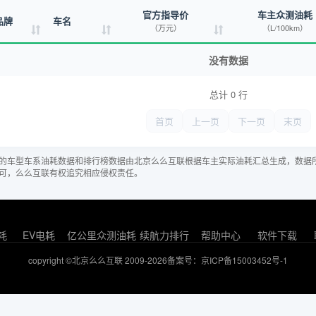
官方指导价
车主众测油耗
品牌
车名
（万元）
（L/100km）
没有数据
总计 0 行
首页
上一页
下一页
末页
的车型车系油耗数据和排行榜数据由北京么么互联根据车主实际油耗汇总生成，数据
可，么么互联有权追究相应侵权责任。
耗
EV电耗
亿公里众测油耗
续航力排行
帮助中心
软件下载
copyright ©北京么么互联 2009-2026
备案号：京ICP备15003452号-1