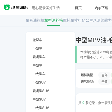
用心记录美好生活
首页
App下载
车系油耗榜
车型油耗榜
摩托车排行
亿公里众测
续航力
中型MPV油
微型车
小型车
本榜单只统计2020
紧凑型车
样本量不小于20。不
中型车
中大型车
燃料类型:
全部
进气类型:
全部
小型SUV
紧凑型SUV
中型SUV
共
0
条记录 · 点击表
中大型SUV