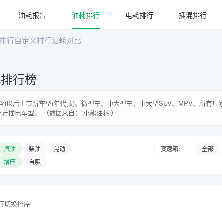
油耗报告
油耗排行
电耗排行
插混排行
排行
自定义排行
油耗对比
耗排行榜
年(含)以后上市新车型(年代款)。微型车、中大型车、中大型SUV、MPV、所有
统计插电车型。 （数据来自：“小熊油耗”）
|
变速箱:
汽油
柴油
混动
全部
增压
自吸
头可切换排序