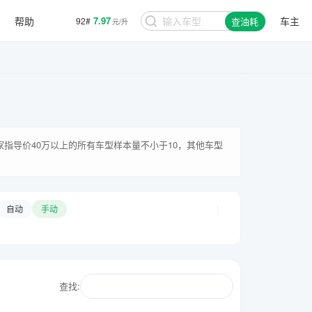
帮助
7.97
车主
92#
查油耗
元/升
厂家指导价40万以上的所有车型样本量不小于10，其他车型
|
自动
手动
查找: