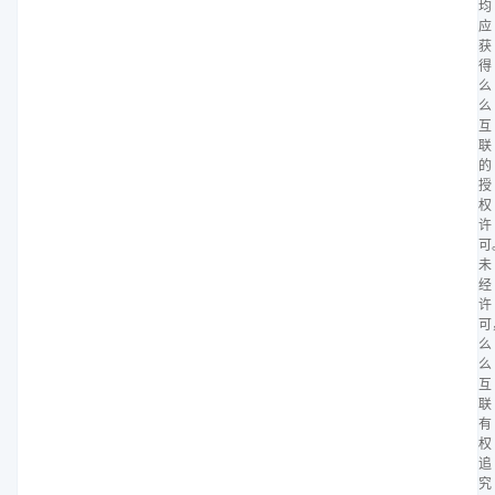
均
应
获
得
么
么
互
联
的
授
权
许
可
未
经
许
可
么
么
互
联
有
权
追
究