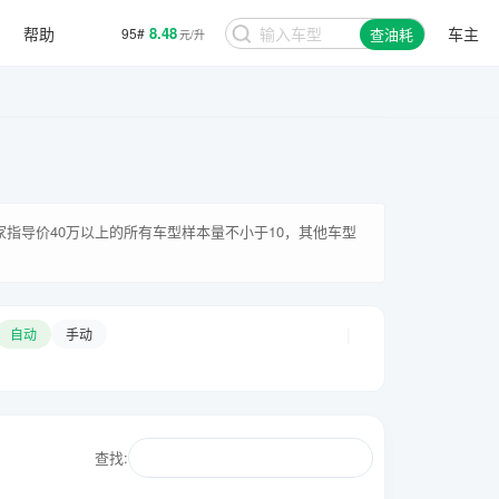
帮助
8.48
车主
95#
查油耗
元/升
厂家指导价40万以上的所有车型样本量不小于10，其他车型
|
自动
手动
查找: