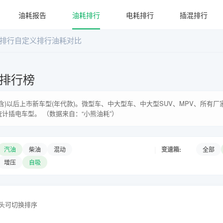
油耗报告
油耗排行
电耗排行
插混排行
排行
自定义排行
油耗对比
排行榜
年(含)以后上市新车型(年代款)。微型车、中大型车、中大型SUV、MPV、所有
统计插电车型。 （数据来自：“小熊油耗”）
|
变速箱:
汽油
柴油
混动
全部
增压
自吸
表头可切换排序