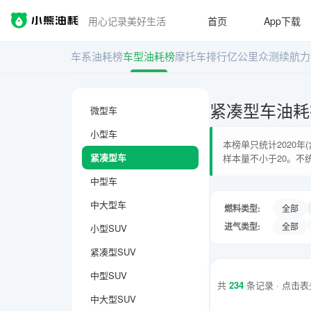
用心记录美好生活
首页
App下载
车系油耗榜
车型油耗榜
摩托车排行
亿公里众测
续航力
紧凑型车油耗
微型车
小型车
本榜单只统计2020
紧凑型车
样本量不小于20。不
中型车
中大型车
燃料类型:
全部
进气类型:
全部
小型SUV
紧凑型SUV
中型SUV
共
234
条记录 · 点击
中大型SUV