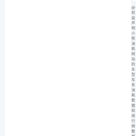
@
权
益
声
明
小
熊
油
耗
网
站
的
车
型
车
系
油
耗
数
据
和
排
行
榜
数