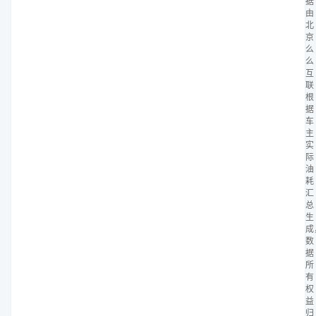
据
由
北
京
么
么
互
联
根
据
车
主
实
际
油
耗
汇
总
生
成
数
据
所
有
权
益
归