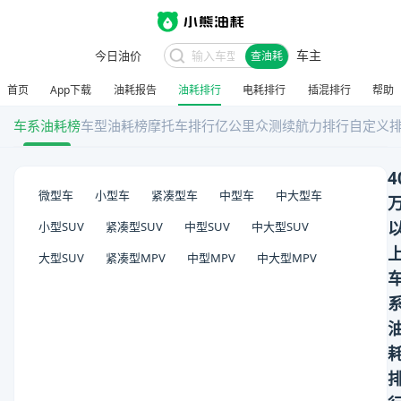
车主
今日油价
查油耗
首页
App下载
油耗报告
油耗排行
电耗排行
插混排行
帮助
车系油耗榜
车型油耗榜
摩托车排行
亿公里众测
续航力排行
自定义
4
微型车
小型车
紧凑型车
中型车
中大型车
小型SUV
紧凑型SUV
中型SUV
中大型SUV
大型SUV
紧凑型MPV
中型MPV
中大型MPV