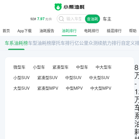
7.97
92#
元/升
车主
查油耗
8.48
95#
元/升
首页
App下载
油耗报告
油耗排行
电耗排行
插混排行
帮助
车系油耗榜
车型油耗榜
摩托车排行
亿公里众测
续航力排行
自定义
8
微型车
小型车
紧凑型车
中型车
中大型车
小型SUV
紧凑型SUV
中型SUV
中大型SUV
-
大型SUV
紧凑型MPV
中型MPV
中大型MPV
1