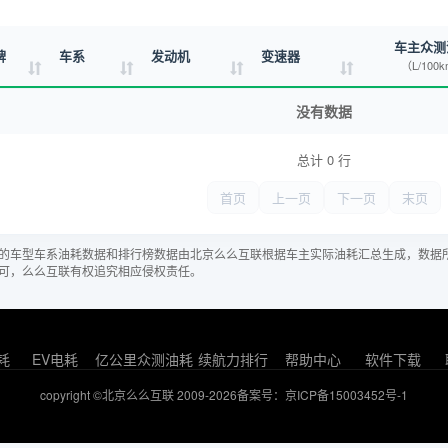
车主众测
牌
车系
发动机
变速器
（L/100
没有数据
总计 0 行
首页
上一页
下一页
末页
的车型车系油耗数据和排行榜数据由北京么么互联根据车主实际油耗汇总生成，数据
可，么么互联有权追究相应侵权责任。
耗
EV电耗
亿公里众测油耗
续航力排行
帮助中心
软件下载
copyright ©北京么么互联 2009-2026
备案号：京ICP备15003452号-1