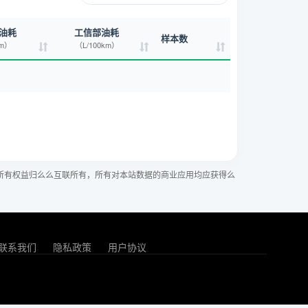
油耗
工信部油耗
样本数
km）
（L/100km）
所有权益归么么互联所有，所有对本站数据的商业应用均应获得么
联系我们
隐私政策
用户协议