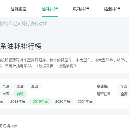
油耗报告
油耗排行
电耗排行
插混排行
排行
自定义排行
油耗对比
万车系油耗排行榜
机和变速箱对车型进行归并。统计的微型车、中大型车、中大型SUV、MPV、
0。不统计插电车型。（数据来自：“小熊油耗”）
|
变速箱:
汽油
柴油
混动
全部
|
是否在售:
增压
自吸
全部
年后
2018年后
2019年后
2020年后
2021年后
头可切换排序