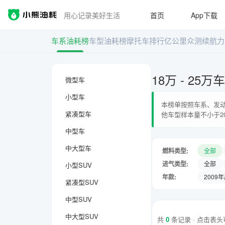
用心记录美好生活
首页
App下载
车系油耗榜
车型油耗榜
摩托车排行
亿公里众测
续航力
18万 - 25
微型车
小型车
本榜单按照车系、发动
紧凑型车
他车型样本量不小于2
中型车
中大型车
燃料类型:
全部
进气类型:
全部
小型SUV
年款:
2009
紧凑型SUV
中型SUV
中大型SUV
共
0
条记录 · 点击表