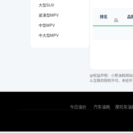
大型SUV
紧凑型MPV
排名
品
中型MPV
中大型MPV
@权益声明：小熊油耗网站
么互联的授权许可。未经许
今日油价
汽车油耗
摩托车油