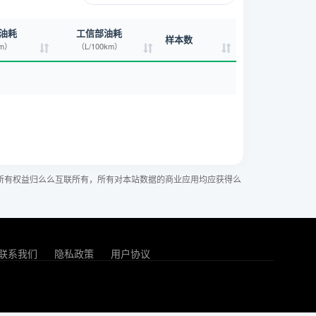
油耗
工信部油耗
样本数
km）
（L/100km）
所有权益归么么互联所有，所有对本站数据的商业应用均应获得么
联系我们
隐私政策
用户协议