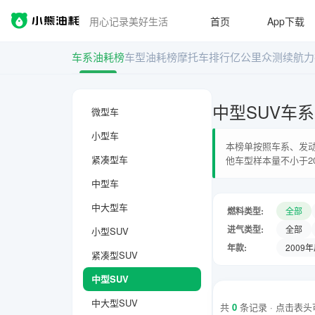
用心记录美好生活
首页
App下载
车系油耗榜
车型油耗榜
摩托车排行
亿公里众测
续航力
中型SUV车
微型车
小型车
本榜单按照车系、发动
紧凑型车
他车型样本量不小于2
中型车
中大型车
燃料类型:
全部
进气类型:
全部
小型SUV
年款:
2009
紧凑型SUV
中型SUV
中大型SUV
共
0
条记录 · 点击表