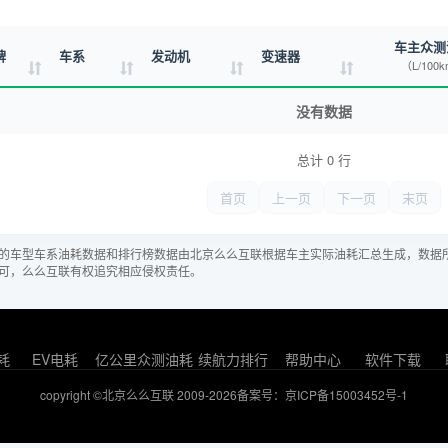
车主众测
牌
车系
发动机
变速器
（L/100
没有数据
总计 0 行
首页
上一页
下一页
末页
的车型车系油耗数据和排行榜数据由北京么么互联根据车主实际油耗汇总生成，数据
可，么么互联有权追究相应侵权责任。
耗
EV电耗
亿公里众测油耗
续航力排行
帮助中心
软件下载
copyright ©北京么么互联 2009-2026
备案号：京ICP备15003452号-1