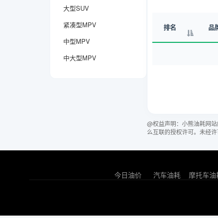
大型SUV
紧凑型MPV
排名
品
中型MPV
中大型MPV
@权益声明：小熊油耗网站
么互联的授权许可。未经许
今日油价
汽车油耗
摩托车油