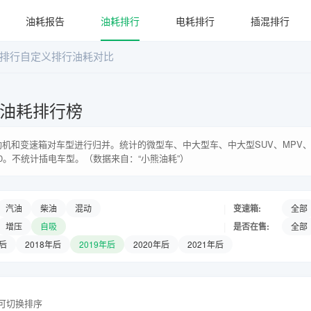
油耗报告
油耗排行
电耗排行
插混排行
排行
自定义排行
油耗对比
系油耗排行榜
机和变速箱对车型进行归并。统计的微型车、中大型车、中大型SUV、MPV、
0。不统计插电车型。（数据来自：“小熊油耗”）
|
变速箱:
汽油
柴油
混动
全部
|
是否在售:
增压
自吸
全部
年后
2018年后
2019年后
2020年后
2021年后
头可切换排序