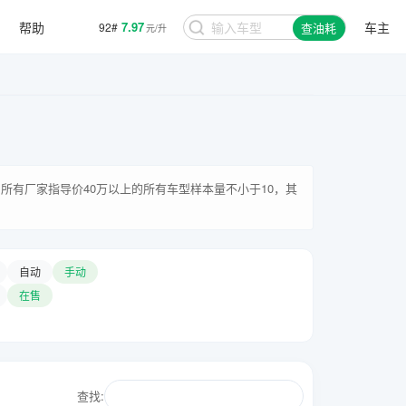
帮助
7.97
车主
92#
查油耗
元/升
所有厂家指导价40万以上的所有车型样本量不小于10，其
自动
手动
在售
查找: