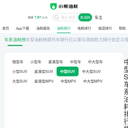
7.97
92#
车主
查油耗
元/升
8.48
95#
元/升
首页
App下载
油耗报告
油耗排行
电耗排行
插混排行
帮助
车系油耗榜
车型油耗榜
摩托车排行
亿公里众测
续航力排行
自定义
微型车
小型车
紧凑型车
中型车
中大型车
小型SUV
紧凑型SUV
中型SUV
中大型SUV
大型SUV
紧凑型MPV
中型MPV
中大型MPV