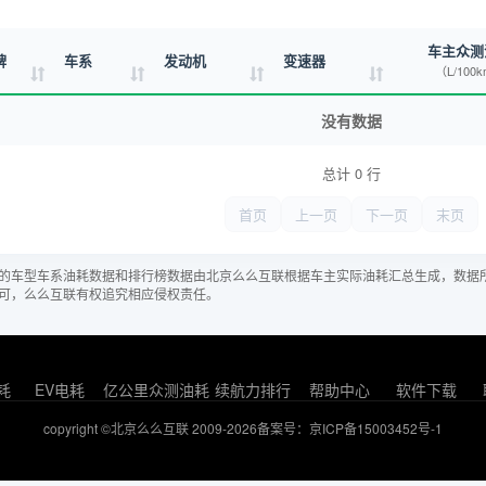
车主众测
牌
车系
发动机
变速器
（L/100
没有数据
总计 0 行
首页
上一页
下一页
末页
的车型车系油耗数据和排行榜数据由北京么么互联根据车主实际油耗汇总生成，数据
可，么么互联有权追究相应侵权责任。
耗
EV电耗
亿公里众测油耗
续航力排行
帮助中心
软件下载
copyright ©北京么么互联 2009-2026
备案号：京ICP备15003452号-1