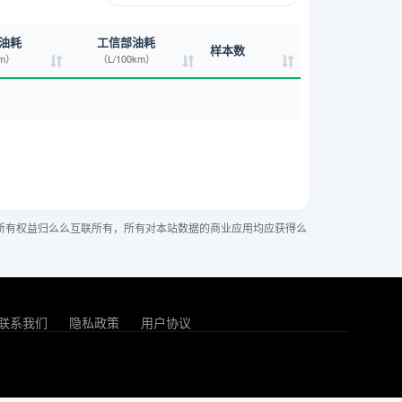
油耗
工信部油耗
样本数
km）
（L/100km）
所有权益归么么互联所有，所有对本站数据的商业应用均应获得么
联系我们
隐私政策
用户协议