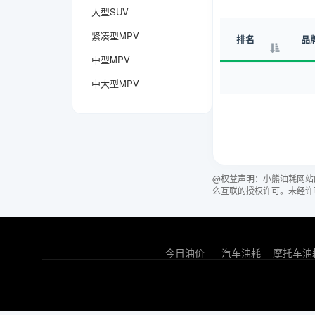
大型SUV
紧凑型MPV
排名
品
中型MPV
中大型MPV
@权益声明：小熊油耗网站
么互联的授权许可。未经许
今日油价
汽车油耗
摩托车油