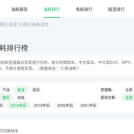
油耗报告
油耗排行
电耗排行
插混排行
排行
自定义排行
油耗对比
耗排行榜
机和变速箱对车型进行归并。统计的微型车、中大型车、中大型SUV、MPV、
0。不统计插电车型。（数据来自：“小熊油耗”）
|
变速箱:
汽油
柴油
混动
全部
|
是否在售:
增压
自吸
全部
年后
2018年后
2019年后
2020年后
2021年后
头可切换排序