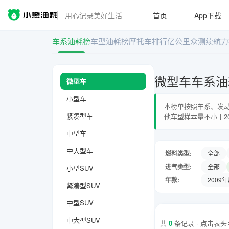
用心记录美好生活
首页
App下载
车系油耗榜
车型油耗榜
摩托车排行
亿公里众测
续航力
微型车车系油
微型车
小型车
本榜单按照车系、发动
紧凑型车
他车型样本量不小于2
中型车
中大型车
燃料类型:
全部
进气类型:
全部
小型SUV
年款:
2009
紧凑型SUV
中型SUV
中大型SUV
共
0
条记录 · 点击表