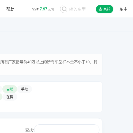
帮助
7.97
车主
92#
查油耗
元/升
所有厂家指导价40万以上的所有车型样本量不小于10，其
自动
手动
在售
查找: