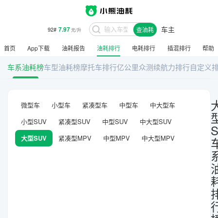
车主
7.97
92#
查油耗
元/升
首页
App下载
油耗报告
油耗排行
电耗排行
插混排行
帮助
车系油耗榜
车型油耗榜
摩托车排行
亿公里众测
续航力排行
自定义
微型车
小型车
紧凑型车
中型车
中大型车
小型SUV
紧凑型SUV
中型SUV
中大型SUV
大型SUV
紧凑型MPV
中型MPV
中大型MPV