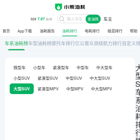
7.97
92#
元/升
车主
查油耗
8.48
95#
元/升
首页
App下载
油耗报告
油耗排行
电耗排行
插混排行
帮助
车系油耗榜
车型油耗榜
摩托车排行
亿公里众测
续航力排行
自定义
微型车
小型车
紧凑型车
中型车
中大型车
小型SUV
紧凑型SUV
中型SUV
中大型SUV
大型SUV
紧凑型MPV
中型MPV
中大型MPV