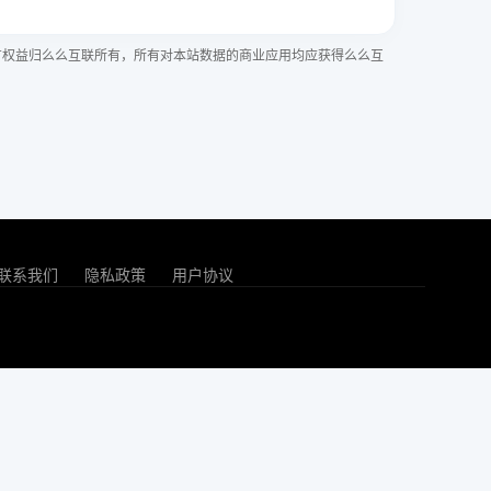
有权益归么么互联所有，所有对本站数据的商业应用均应获得么么互
联系我们
隐私政策
用户协议