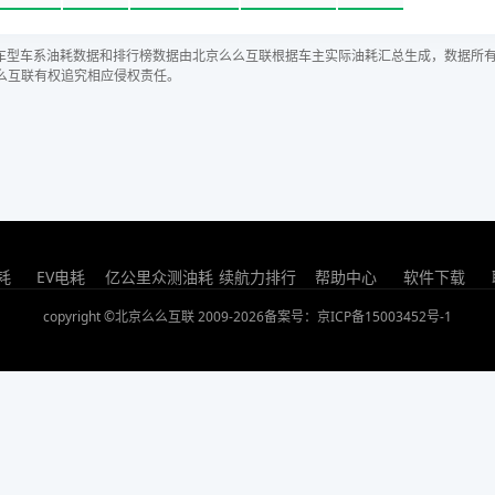
车型车系油耗数据和排行榜数据由北京么么互联根据车主实际油耗汇总生成，数据所
么互联有权追究相应侵权责任。
耗
EV电耗
亿公里众测油耗
续航力排行
帮助中心
软件下载
copyright ©北京么么互联 2009-2026
备案号：京ICP备15003452号-1