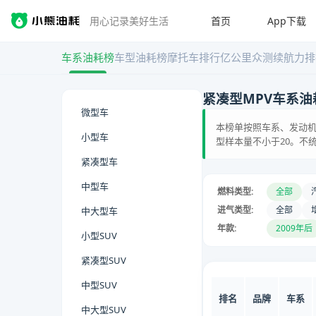
首页
App下载
用心记录美好生活
车系油耗榜
车型油耗榜
摩托车排行
亿公里众测
续航力排
紧凑型MPV车系油
微型车
本榜单按照车系、发动机
小型车
型样本量不小于20。不
紧凑型车
中型车
燃料类型:
全部
进气类型:
全部
中大型车
年款:
2009年后
小型SUV
紧凑型SUV
中型SUV
排名
品牌
车系
中大型SUV