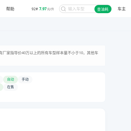
帮助
车主
7.97
92#
查油耗
元/升
有厂家指导价40万以上的所有车型样本量不小于10，其他车
自动
手动
在售