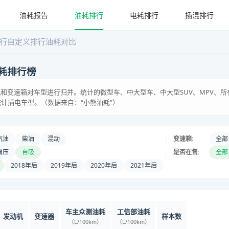
油耗报告
油耗排行
电耗排行
插混排行
行
自定义排行
油耗对比
耗排行榜
和变速箱对车型进行归并。统计的微型车、中大型车、中大型SUV、MPV、所
统计插电车型。（数据来自：“小熊油耗”）
|
汽油
柴油
混动
变速箱:
全部
|
增压
自吸
是否在售:
全部
2018年后
2019年后
2020年后
2021年后
车主众测油耗
工信部油耗
发动机
变速器
样本数
（L/100km）
（L/100km）