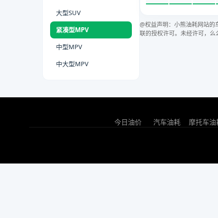
大型SUV
@权益声明：小熊油耗网站的
紧凑型MPV
联的授权许可。未经许可，么
中型MPV
中大型MPV
今日油价
汽车油耗
摩托车油