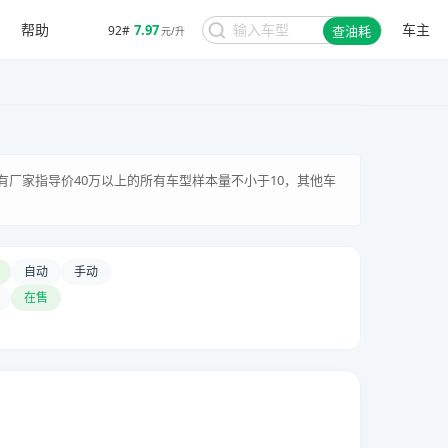
帮助
车主
7.97
92#
查油耗
元/升
有厂家指导价40万以上的所有车型样本量不小于10，其他车
自动
手动
在售