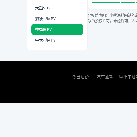
大型SUV
@权益声明：小熊油耗网站的
紧凑型MPV
联的授权许可。未经许可，么
中型MPV
中大型MPV
今日油价
汽车油耗
摩托车油