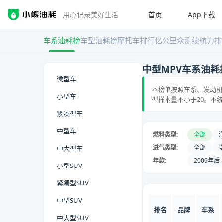
首页
App下载
用心记录美好生活
车系油耗榜
车型油耗榜
摩托车排行
亿公里众测
续航力排
中型MPV车系油耗
微型车
本榜单按照车系、发动机
小型车
型样本量不小于20。不
紧凑型车
中型车
燃料类型:
全部
进气类型:
全部
中大型车
年款:
2009年后
小型SUV
紧凑型SUV
中型SUV
排名
品牌
车系
中大型SUV