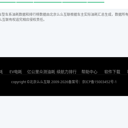
车型车系油耗数据和排行榜数据由北京么么互联根据车主实际油耗汇总生成，数据所
么互联有权追究相应侵权责任。
耗
EV电耗
亿公里众测油耗
续航力排行
帮助中心
软件下载
copyright ©北京么么互联 2009-2026
备案号：京ICP备15003452号-1