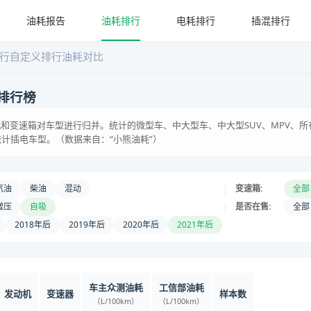
油耗报告
油耗排行
电耗排行
插混排行
行
自定义排行
油耗对比
排行榜
和变速箱对车型进行归并。统计的微型车、中大型车、中大型SUV、MPV、所
统计插电车型。（数据来自：“小熊油耗”）
|
汽油
柴油
混动
变速箱:
全部
|
增压
自吸
是否在售:
全部
2018年后
2019年后
2020年后
2021年后
车主众测油耗
工信部油耗
发动机
变速器
样本数
（L/100km）
（L/100km）