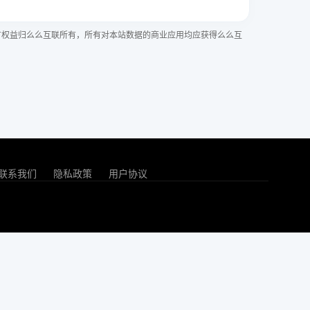
有权益归么么互联所有，所有对本站数据的商业应用均应获得么么互
联系我们
隐私政策
用户协议