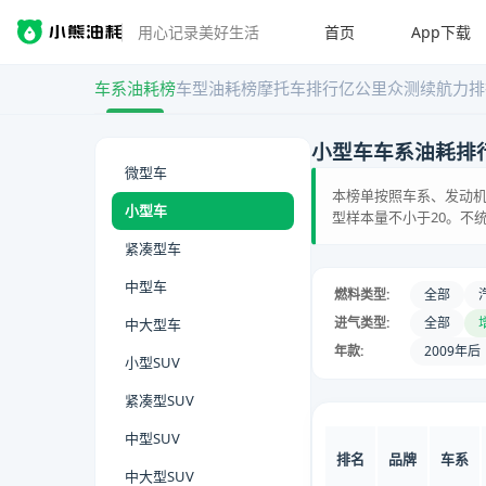
首页
App下载
用心记录美好生活
车系油耗榜
车型油耗榜
摩托车排行
亿公里众测
续航力排
小型车车系油耗排
微型车
本榜单按照车系、发动机
小型车
型样本量不小于20。不
紧凑型车
中型车
燃料类型:
全部
进气类型:
全部
中大型车
年款:
2009年后
小型SUV
紧凑型SUV
中型SUV
排名
品牌
车系
中大型SUV