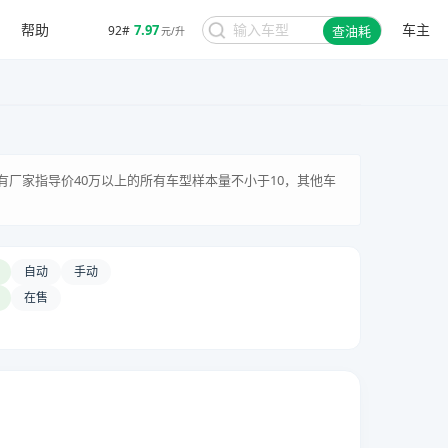
帮助
车主
7.97
92#
查油耗
元/升
有厂家指导价40万以上的所有车型样本量不小于10，其他车
自动
手动
在售