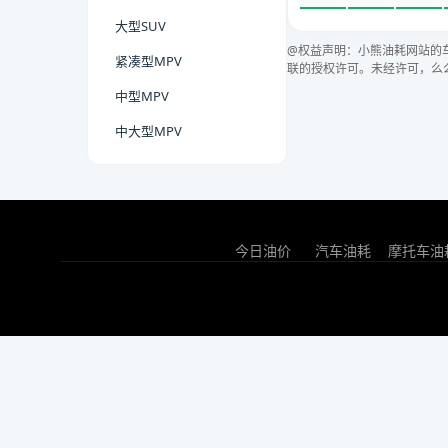
大型SUV
@权益声明：小熊油耗网站的
紧凑型MPV
联的授权许可。未经许可，么
中型MPV
中大型MPV
今日油价
汽车油耗
摩托车油