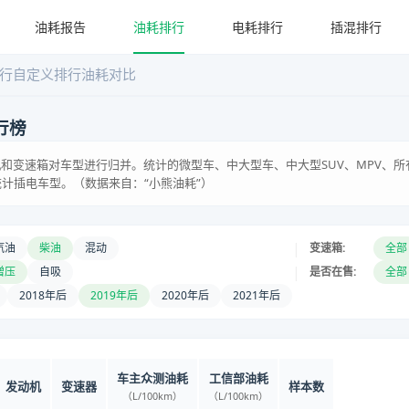
油耗报告
油耗排行
电耗排行
插混排行
行
自定义排行
油耗对比
行榜
和变速箱对车型进行归并。统计的微型车、中大型车、中大型SUV、MPV、所
统计插电车型。（数据来自：“小熊油耗”）
|
汽油
柴油
混动
变速箱:
全部
|
增压
自吸
是否在售:
全部
2018年后
2019年后
2020年后
2021年后
车主众测油耗
工信部油耗
发动机
变速器
样本数
（L/100km）
（L/100km）