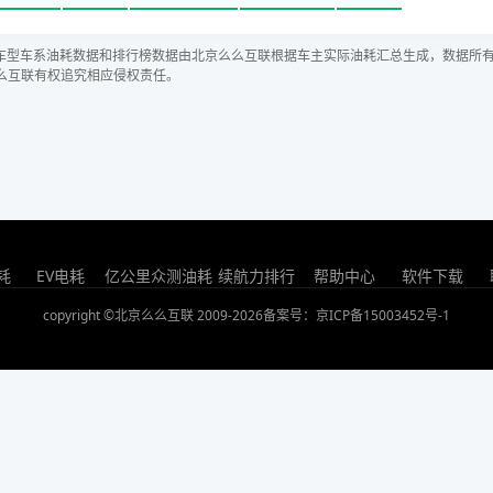
车型车系油耗数据和排行榜数据由北京么么互联根据车主实际油耗汇总生成，数据所
么互联有权追究相应侵权责任。
耗
EV电耗
亿公里众测油耗
续航力排行
帮助中心
软件下载
copyright ©北京么么互联 2009-2026
备案号：京ICP备15003452号-1