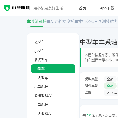
用心记录美好生活
首页
App下载
车系油耗榜
车型油耗榜
摩托车排行
亿公里众测
续航力
中型车车系油
微型车
小型车
本榜单按照车系、发动
紧凑型车
他车型样本量不小于2
中型车
中大型车
燃料类型:
全部
进气类型:
全部
小型SUV
年款:
2009
紧凑型SUV
中型SUV
中大型SUV
共
12
条记录 · 点击表