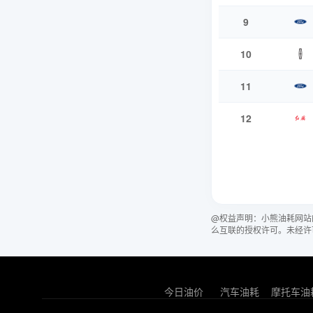
9
10
11
12
@权益声明：小熊油耗网站
么互联的授权许可。未经许
今日油价
汽车油耗
摩托车油