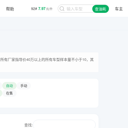
7.97
92#
帮助
车主
查油耗
元/升
8.48
95#
元/升
所有厂家指导价40万以上的所有车型样本量不小于10，其
自动
手动
在售
查找: