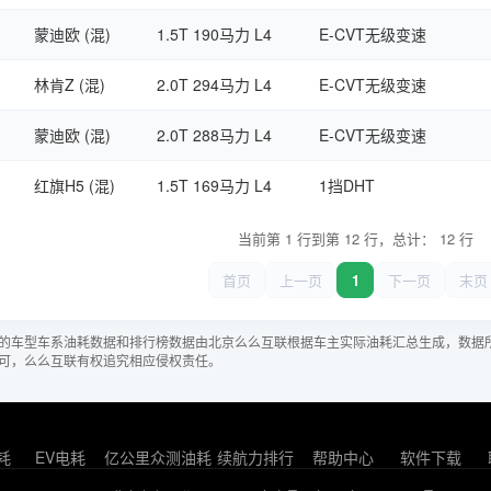
蒙迪欧 (混)
1.5T 190马力 L4
E-CVT无级变速
林肯Z (混)
2.0T 294马力 L4
E-CVT无级变速
蒙迪欧 (混)
2.0T 288马力 L4
E-CVT无级变速
红旗H5 (混)
1.5T 169马力 L4
1挡DHT
当前第 1 行到第 12 行，总计： 12 行
首页
上一页
1
下一页
末页
的车型车系油耗数据和排行榜数据由北京么么互联根据车主实际油耗汇总生成，数据
可，么么互联有权追究相应侵权责任。
耗
EV电耗
亿公里众测油耗
续航力排行
帮助中心
软件下载