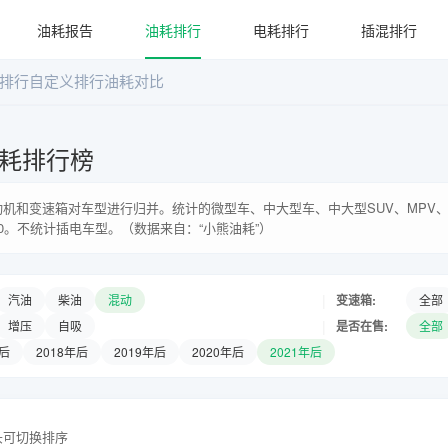
油耗报告
油耗排行
电耗排行
插混排行
排行
自定义排行
油耗对比
耗排行榜
机和变速箱对车型进行归并。统计的微型车、中大型车、中大型SUV、MPV、
0。不统计插电车型。（数据来自：“小熊油耗”）
|
变速箱:
汽油
柴油
混动
全部
|
是否在售:
增压
自吸
全部
年后
2018年后
2019年后
2020年后
2021年后
头可切换排序