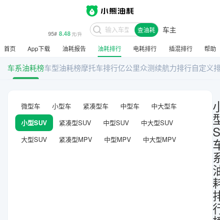
车主
8.48
95#
查油耗
元/升
首页
App下载
油耗报告
油耗排行
电耗排行
插混排行
帮助
车系油耗榜
车型油耗榜
摩托车排行
亿公里众测
续航力排行
自定义
微型车
小型车
紧凑型车
中型车
中大型车
小型SUV
紧凑型SUV
中型SUV
中大型SUV
大型SUV
紧凑型MPV
中型MPV
中大型MPV