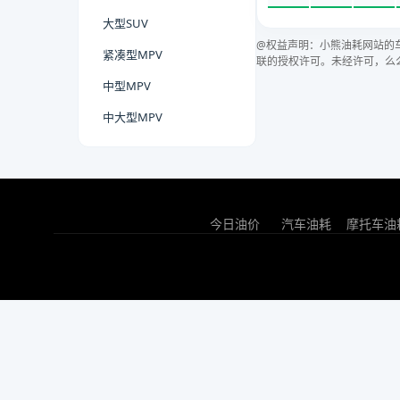
大型SUV
@权益声明：小熊油耗网站的
紧凑型MPV
联的授权许可。未经许可，么
中型MPV
中大型MPV
今日油价
汽车油耗
摩托车油