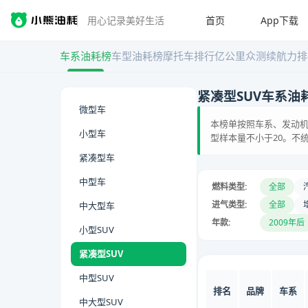
首页
App下载
用心记录美好生活
车系油耗榜
车型油耗榜
摩托车排行
亿公里众测
续航力排
紧凑型SUV车系油
微型车
本榜单按照车系、发动机
小型车
型样本量不小于20。不
紧凑型车
中型车
燃料类型:
全部
进气类型:
全部
中大型车
年款:
2009年后
小型SUV
紧凑型SUV
中型SUV
排名
品牌
车系
中大型SUV