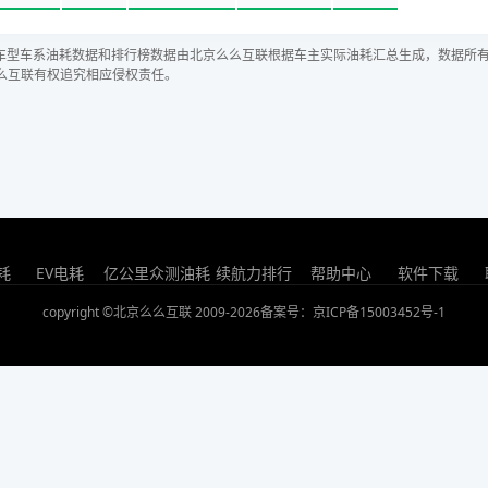
车型车系油耗数据和排行榜数据由北京么么互联根据车主实际油耗汇总生成，数据所
么互联有权追究相应侵权责任。
耗
EV电耗
亿公里众测油耗
续航力排行
帮助中心
软件下载
copyright ©北京么么互联 2009-2026
备案号：京ICP备15003452号-1