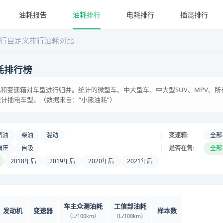
油耗报告
油耗排行
电耗排行
插混排行
行
自定义排行
油耗对比
耗排行榜
和变速箱对车型进行归并。统计的微型车、中大型车、中大型SUV、MPV、所
统计插电车型。（数据来自：“小熊油耗”）
|
汽油
柴油
混动
变速箱:
全部
|
增压
自吸
是否在售:
全部
2018年后
2019年后
2020年后
2021年后
车主众测油耗
工信部油耗
发动机
变速器
样本数
（L/100km）
（L/100km）