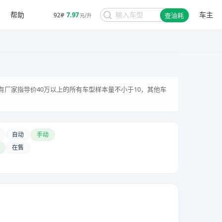
帮助
车主
7.97
92#
查油耗
元/升
有厂家指导价40万以上的所有车型样本量不小于10，其他车
自动
手动
在售