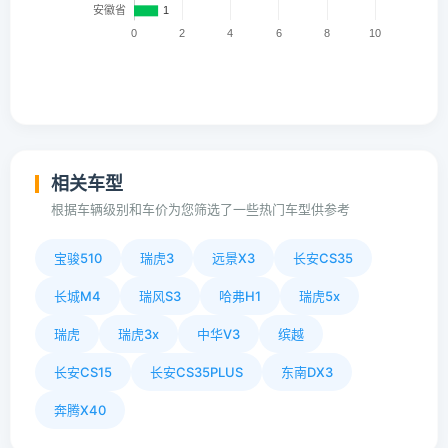
相关车型
根据车辆级别和车价为您筛选了一些热门车型供参考
宝骏510
瑞虎3
远景X3
长安CS35
长城M4
瑞风S3
哈弗H1
瑞虎5x
瑞虎
瑞虎3x
中华V3
缤越
长安CS15
长安CS35PLUS
东南DX3
奔腾X40