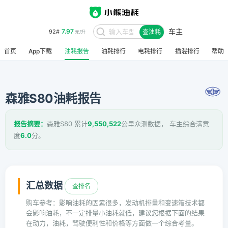
7.97
92#
元/升
车主
8.48
查油耗
95#
元/升
首页
App下载
油耗报告
油耗排行
电耗排行
插混排行
帮助
森雅S80油耗报告
报告摘要：
森雅S80 累计
9,550,522
公里众测数据， 车主综合满意
度
6.0
分。
汇总数据
查排名
购车参考：影响油耗的因素很多，发动机排量和变速箱技术都
会影响油耗，不一定排量小油耗就低，建议您根据下面的结果
在动力，油耗，驾驶便利性和价格等方面做一个综合考量。