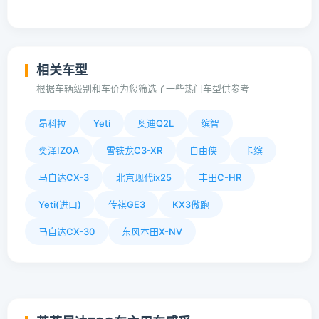
相关车型
根据车辆级别和车价为您筛选了一些热门车型供参考
昂科拉
Yeti
奥迪Q2L
缤智
奕泽IZOA
雪铁龙C3-XR
自由侠
卡缤
马自达CX-3
北京现代ix25
丰田C-HR
Yeti(进口)
传祺GE3
KX3傲跑
马自达CX-30
东风本田X-NV