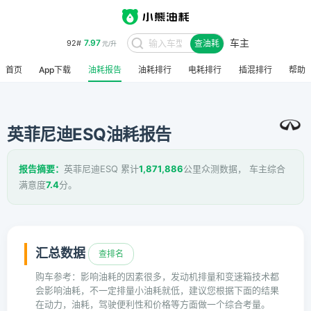
车主
7.97
92#
查油耗
元/升
首页
App下载
油耗报告
油耗排行
电耗排行
插混排行
帮助
英菲尼迪ESQ油耗报告
报告摘要：
英菲尼迪ESQ 累计
1,871,886
公里众测数据， 车主综合
满意度
7.4
分。
汇总数据
查排名
购车参考：影响油耗的因素很多，发动机排量和变速箱技术都
会影响油耗，不一定排量小油耗就低，建议您根据下面的结果
在动力，油耗，驾驶便利性和价格等方面做一个综合考量。