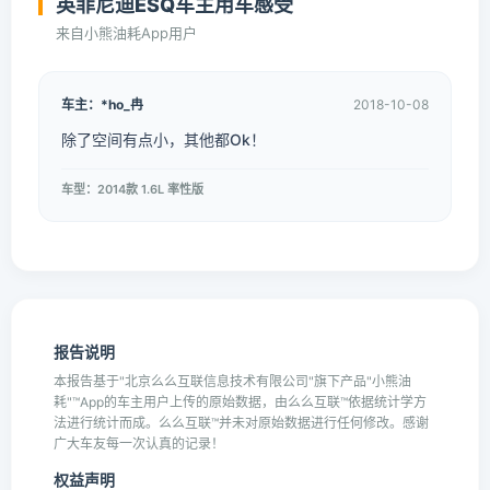
英菲尼迪ESQ车主用车感受
来自小熊油耗App用户
车主：*ho_冉
2018-10-08
除了空间有点小，其他都Ok！
车型：2014款 1.6L 率性版
报告说明
本报告基于"北京么么互联信息技术有限公司"旗下产品"小熊油
耗"™App的车主用户上传的原始数据，由么么互联™依据统计学方
法进行统计而成。么么互联™并未对原始数据进行任何修改。感谢
广大车友每一次认真的记录！
权益声明