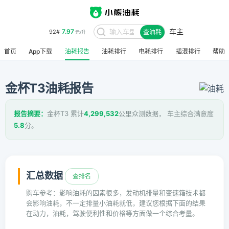
车主
7.97
92#
查油耗
元/升
首页
App下载
油耗报告
油耗排行
电耗排行
插混排行
帮助
金杯T3油耗报告
报告摘要：
金杯T3 累计
4,299,532
公里众测数据， 车主综合满意度
5.8
分。
汇总数据
查排名
购车参考：影响油耗的因素很多，发动机排量和变速箱技术都
会影响油耗，不一定排量小油耗就低，建议您根据下面的结果
在动力，油耗，驾驶便利性和价格等方面做一个综合考量。