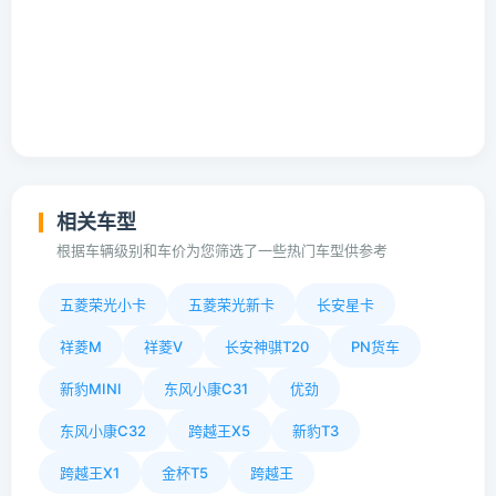
相关车型
根据车辆级别和车价为您筛选了一些热门车型供参考
五菱荣光小卡
五菱荣光新卡
长安星卡
祥菱M
祥菱V
长安神骐T20
PN货车
新豹MINI
东风小康C31
优劲
东风小康C32
跨越王X5
新豹T3
跨越王X1
金杯T5
跨越王