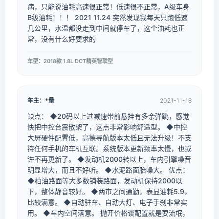
病，只能说油耗高速很正常！低速很不正常，A级车身
B级油耗！！！ 2021 11.24 突然发现我每天只跑低速
几公里，水温都没走到中间就停车了，这个油耗也正
常，没有什么好要求的
车型：2018款 1.8L DCT精英智联型
车主：*量
2021-11-18
缺点： ◆20码以上过减速带前悬挂有多余弹跳，感觉
快把中控台震散架了，这点非常影响舒适型。 ◆中控
大屏硬件配置低，高德导航版本太低且无法升级！不支
持任何手机的车机互联。系统版本更新频率太慢，也或
许不再更新了。 ◆发动机2000转以上，车内引擎噪音
明显增大，而且不好听。 ◆水泥路面胎噪大。 优点：
◆柏油路面等大多数铺装路面，发动机保持2000以
下，整体静音较好。 ◆两市之间通勤，表显油耗5.9，
比较满意。 ◆自动驻车、自动大灯、电子手刹非常实
用。 ◆车内空间满意。 抛开价格谈配置就是耍流氓，