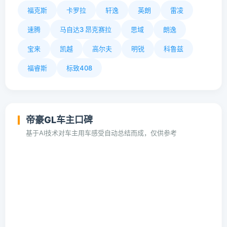
福克斯
卡罗拉
轩逸
英朗
雷凌
速腾
马自达3 昂克赛拉
思域
朗逸
宝来
凯越
高尔夫
明锐
科鲁兹
福睿斯
标致408
帝豪GL车主口碑
基于AI技术对车主用车感受自动总结而成，仅供参考