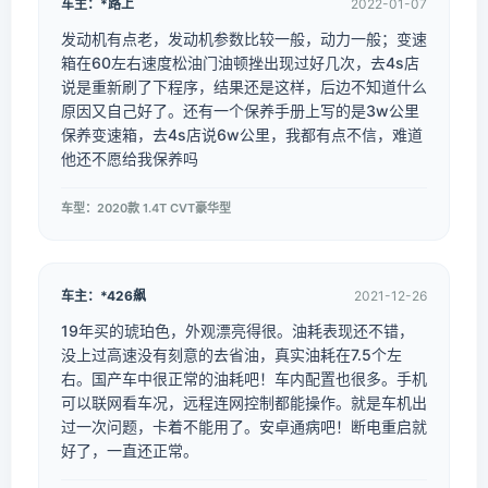
车主：*路上
2022-01-07
发动机有点老，发动机参数比较一般，动力一般；变速
箱在60左右速度松油门油顿挫出现过好几次，去4s店
说是重新刷了下程序，结果还是这样，后边不知道什么
原因又自己好了。还有一个保养手册上写的是3w公里
保养变速箱，去4s店说6w公里，我都有点不信，难道
他还不愿给我保养吗
车型：2020款 1.4T CVT豪华型
车主：*426飙
2021-12-26
19年买的琥珀色，外观漂亮得很。油耗表现还不错，
没上过高速没有刻意的去省油，真实油耗在7.5个左
右。国产车中很正常的油耗吧！车内配置也很多。手机
可以联网看车况，远程连网控制都能操作。就是车机出
过一次问题，卡着不能用了。安卓通病吧！断电重启就
好了，一直还正常。