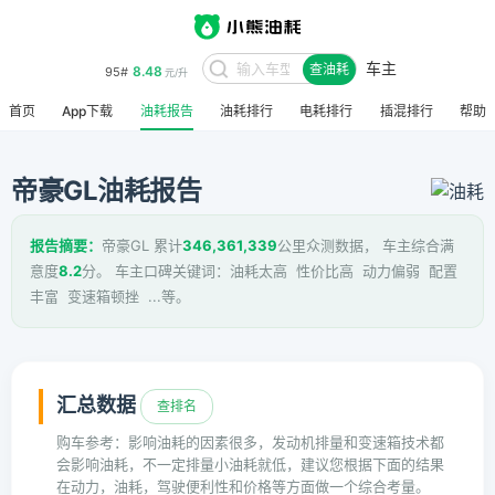
车主
8.48
95#
查油耗
元/升
首页
App下载
油耗报告
油耗排行
电耗排行
插混排行
帮助
帝豪GL油耗报告
报告摘要：
帝豪GL 累计
346,361,339
公里众测数据， 车主综合满
意度
8.2
分。 车主口碑关键词：油耗太高 性价比高 动力偏弱 配置
丰富 变速箱顿挫 ...等。
汇总数据
查排名
购车参考：影响油耗的因素很多，发动机排量和变速箱技术都
会影响油耗，不一定排量小油耗就低，建议您根据下面的结果
在动力，油耗，驾驶便利性和价格等方面做一个综合考量。