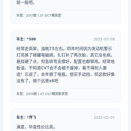
就一般吧。
车型：2017款 1.3T DCT精英型
车主：*598
2023-02-08
经常走高架，油耗7.5左右。四年时间因为发动机警示
灯亮换了碳罐电磁阀，扎钉补了两次胎，其它没毛病。
悬挂硬了点，但急转弯支撑好，配置也都够用。经常地
板油，不知道CVT会不会被干废掉，看不得别人墨
迹！忘说了，去年换了电瓶。想买手动挡，但这款好像
没有了，搞个远景x6吧
车型：2019款 1.4T CVT精英智享型
车主：*传飞
2023-02-01
满意，毕竟性价比高。