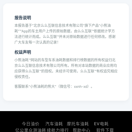
报告说明
本报告基于"北京么么互联信息技术有限公司"旗下产品"小熊油
耗"™App的车主用户上传的原始数据，由么么互联™依据统计学方
法进行统计而成。么么互联™并未对原始数据进行任何修改。感谢
广大车友每一次认真的记录！
权益声明
小熊油耗™网站的车型车系油耗数据和排行榜数据的所有权益归北
京么么互联信息技术有限公司所有。所有对本站数据的商业应用均
应获得么么互联™的授权。未经许可使用，么么互联™有权追究相应
侵权责任。
客服联系"小熊油耗的熊大"（微信号：xxnh-xd）。
今日油价
汽车油耗
摩托车油耗
EV电耗
亿公里众测油耗
续航力排行
帮助中心
软件下载