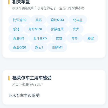
相关车型
根据车辆级别和车价为您筛选了一些热门车型供参考
比亚迪F0
奥拓
奇瑞QQ3
北斗星
乐驰
奔奔MINI
熊猫经典
奔奔
奇瑞QQ
北斗星X5
悦悦
奔奔i
路宝
奇瑞QQ6
旗云1
瑞麒M1
福莱尔车主用车感受
来自小熊油耗App用户
还木有车主谈感受!