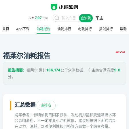
车主
7.97
92#
查油耗
元/升
首页
App下载
油耗报告
油耗排行
电耗排行
插混排行
帮助
福莱尔油耗报告
报告摘要：
福莱尔 累计
136,174
公里众测数据， 车主综合满意度
9.0
分。
汇总数据
查排名
购车参考：影响油耗的因素很多，发动机排量和变速箱技术都
会影响油耗，不一定排量小油耗就低，建议您根据下面的结果
在动力，油耗，驾驶便利性和价格等方面做一个综合考量。