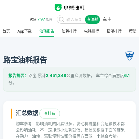
车主
7.97
92#
查油耗
元/升
首页
App下载
油耗报告
油耗排行
电耗排行
插混排行
帮助
路宝油耗报告
报告摘要：
路宝 累计
2,451,348
公里众测数据， 车主综合满意度
6.1
分。
汇总数据
查排名
购车参考：影响油耗的因素很多，发动机排量和变速箱技术都
会影响油耗，不一定排量小油耗就低，建议您根据下面的结果
在动力，油耗，驾驶便利性和价格等方面做一个综合考量。