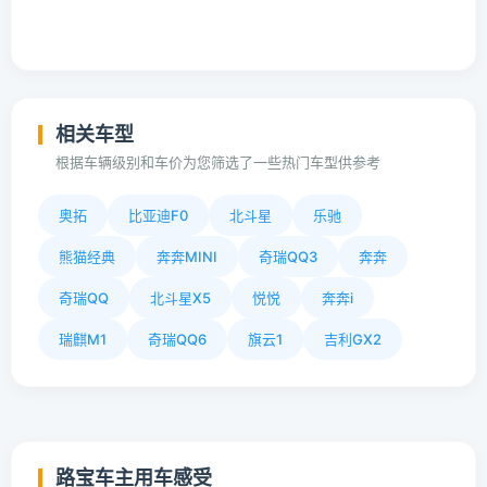
相关车型
根据车辆级别和车价为您筛选了一些热门车型供参考
奥拓
比亚迪F0
北斗星
乐驰
熊猫经典
奔奔MINI
奇瑞QQ3
奔奔
奇瑞QQ
北斗星X5
悦悦
奔奔i
瑞麒M1
奇瑞QQ6
旗云1
吉利GX2
路宝车主用车感受