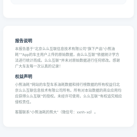
报告说明
本报告基于"北京么么互联信息技术有限公司"旗下产品"小熊油
耗"™App的车主用户上传的原始数据，由么么互联™依据统计学方
法进行统计而成。么么互联™并未对原始数据进行任何修改。感谢
广大车友每一次认真的记录！
权益声明
小熊油耗™网站的车型车系油耗数据和排行榜数据的所有权益归北
京么么互联信息技术有限公司所有。所有对本站数据的商业应用均
应获得么么互联™的授权。未经许可使用，么么互联™有权追究相应
侵权责任。
客服联系"小熊油耗的熊大"（微信号：xxnh-xd）。