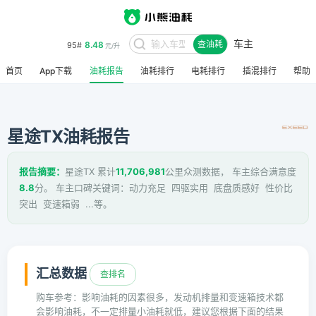
车主
8.48
95#
查油耗
元/升
首页
App下载
油耗报告
油耗排行
电耗排行
插混排行
帮助
星途TX油耗报告
报告摘要：
星途TX 累计
11,706,981
公里众测数据， 车主综合满意度
8.8
分。 车主口碑关键词：动力充足 四驱实用 底盘质感好 性价比
突出 变速箱弱 ...等。
汇总数据
查排名
购车参考：影响油耗的因素很多，发动机排量和变速箱技术都
会影响油耗，不一定排量小油耗就低，建议您根据下面的结果