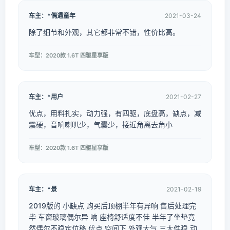
车主：*偶遇童年
2021-03-24
除了细节和外观，其它都非常不错，性价比高。
车型：2020款 1.6T 四驱星享版
车主：*用户
2021-02-27
优点，用料扎实，动力强，有四驱，底盘高，缺点，减
震硬，音响喇叭少，气囊少，接近角离去角小
车型：2020款 1.6T 四驱星享版
车主：*景
2021-02-19
2019版的 小缺点 购买后顶棚半年有异响 售后处理完
毕 车窗玻璃偶尔异 响 座椅舒适度不佳 半年了坐垫竟
然偶尔不稳定位移 优点 空间下 外观大气 三大件稳 动