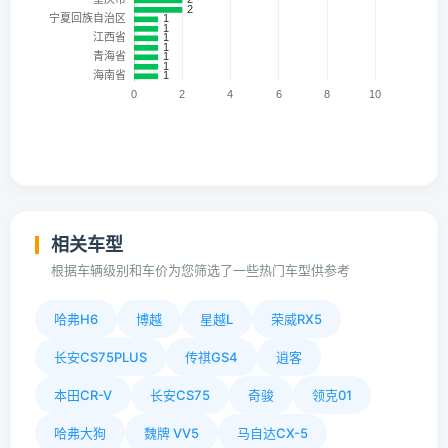
相关车型
根据车辆级别和车价为您筛选了一些热门车型供参考
哈弗H6
博越
星越L
荣威RX5
长安CS75PLUS
传祺GS4
逍客
本田CR-V
长安CS75
奇骏
领克01
哈弗大狗
魏牌 VV5
马自达CX-5