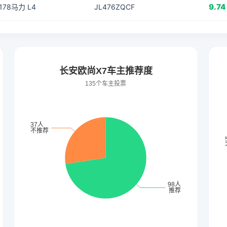
9.74
 178马力 L4
JL476ZQCF