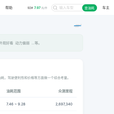
帮助
车主
7.97
92#
查油耗
元/升
观好看 动力偏弱 ...等。
油耗，驾驶便利性和价格等方面做一个综合考量。
油耗范围
众测里程
7.46 ~ 9.28
2,697,340