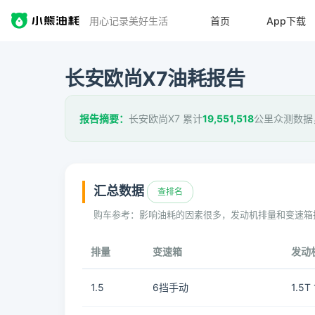
用心记录美好生活
首页
App下载
长安欧尚X7油耗报告
报告摘要：
长安欧尚X7 累计
19,551,518
公里众测数据
汇总数据
查排名
购车参考：影响油耗的因素很多，发动机排量和变速箱
排量
变速箱
发动
1.5
6挡手动
1.5T