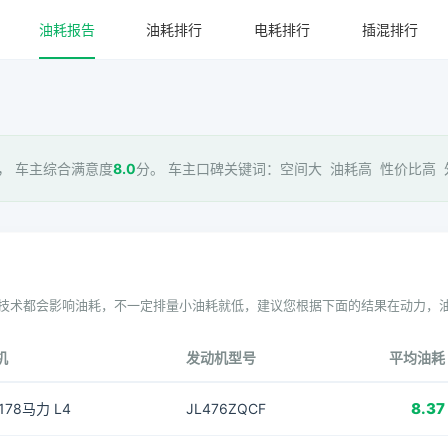
油耗报告
油耗排行
电耗排行
插混排行
， 车主综合满意度
8.0
分。 车主口碑关键词：空间大 油耗高 性价比高 外
技术都会影响油耗，不一定排量小油耗就低，建议您根据下面的结果在动力，
机
发动机型号
平均油耗
8.37
 178马力 L4
JL476ZQCF