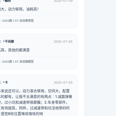
：*藕粉
2020-07-09
间大，动力够用，油耗高！
2020款 1.5T 自动尊贵型
：*不闲聊
2020-07-05
耗高，其他的都满意
2020款 1.5T 自动旗舰型
：*卡
2020-07-05
体来说还可以，动力凑合够用，空间大，配置
本的都有，让我不太满意的有两点∶1.减震弹簧
硬，过小坑和减速带很颠簸；2.车身零部件，
工有待提高，同样，过减速带和坑洼地带的时
，感觉B柱位置咯吱咯吱的响