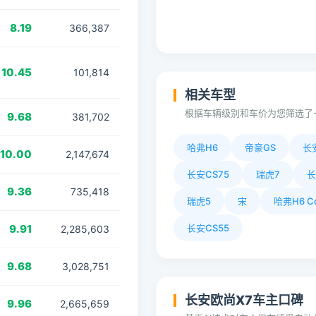
8.19
366,387
10.45
101,814
相关车型
根据车辆级别和车价为您筛选了
9.68
381,702
哈弗H6
帝豪GS
长安
10.00
2,147,674
长安CS75
瑞虎7
长
9.36
735,418
瑞虎5
宋
哈弗H6 C
9.91
长安CS55
2,285,603
9.68
3,028,751
长安欧尚X7车主口碑
9.96
2,665,659