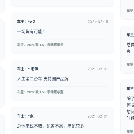
车型：
车主：*z Z
2021-02-15
一切皆有可能！
车主
总
车型：2020款 1.5T 自动尊享型
爽
车型：
车主：* 老薛
2021-02-01
人生第二台车 支持国产品牌
车主
车型：2020款 1.5T 手动豪华型
除了后排
何 最让我生气的是 运动模式居然在屏幕切换 我
想问一句 真的需要
车主：*象
2021-02-01
总体来说不错，配置不高，简配较多
车型：