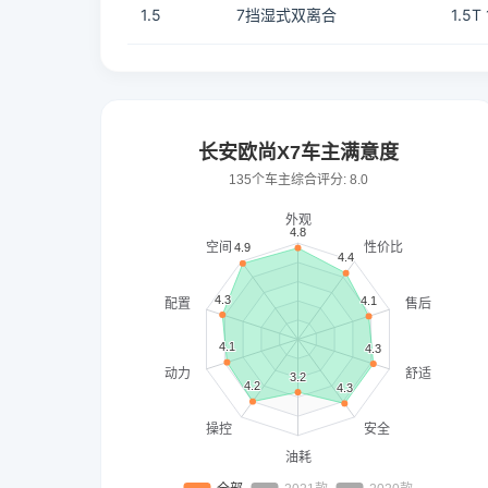
1.5
7挡湿式双离合
1.5T