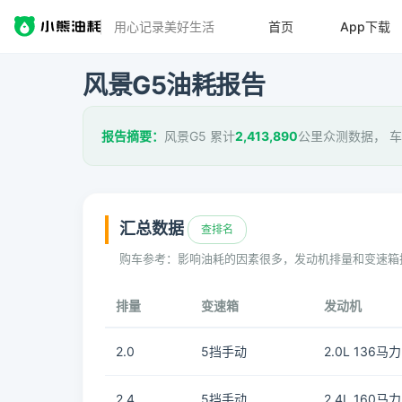
用心记录美好生活
首页
App下载
风景G5油耗报告
报告摘要：
风景G5 累计
2,413,890
公里众测数据， 
汇总数据
查排名
购车参考：影响油耗的因素很多，发动机排量和变速箱
排量
变速箱
发动机
2.0
5挡手动
2.0L 136马力
2.4
5挡手动
2.4L 160马力