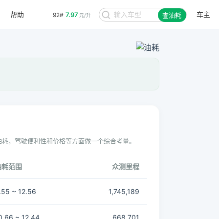
帮助
车主
7.97
92#
查油耗
元/升
油耗，驾驶便利性和价格等方面做一个综合考量。
油耗范围
众测里程
.55 ~ 12.56
1,745,189
0.66 ~ 12.44
668,701