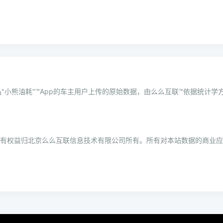
"小熊油耗"™App的车主用户上传的原始数据，由么么互联™依据统计
所有权益归北京么么互联信息技术有限公司所有。所有对本站数据的商业应