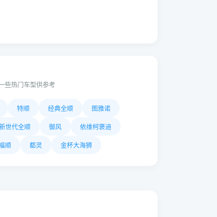
一些热门车型供参考
特顺
经典全顺
图雅诺
新世代全顺
御风
依维柯褒迪
福顺
都灵
金杯大海狮