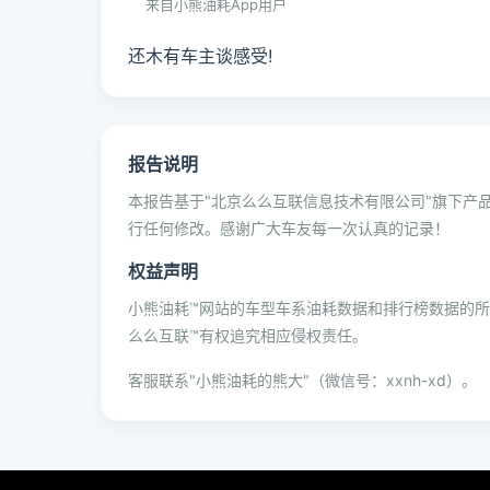
来自小熊油耗App用户
还木有车主谈感受!
报告说明
本报告基于"北京么么互联信息技术有限公司"旗下产品
行任何修改。感谢广大车友每一次认真的记录！
权益声明
小熊油耗™网站的车型车系油耗数据和排行榜数据的
么么互联™有权追究相应侵权责任。
客服联系"小熊油耗的熊大"（微信号：xxnh-xd）。