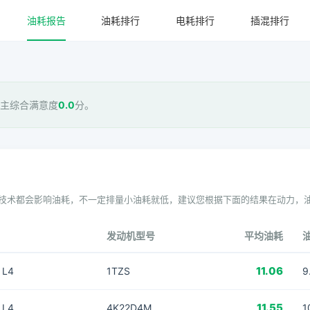
油耗报告
油耗排行
电耗排行
插混排行
车主综合满意度
0.0
分。
技术都会影响油耗，不一定排量小油耗就低，建议您根据下面的结果在动力，
发动机型号
平均油耗
11.06
 L4
1TZS
9
11.55
 L4
4K22D4M
1